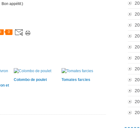
20
Bon appétit:)
20
20
t
0
20
20
20
20
20
Colombo de poulet
Tomates farcies
ron et
20
20
20