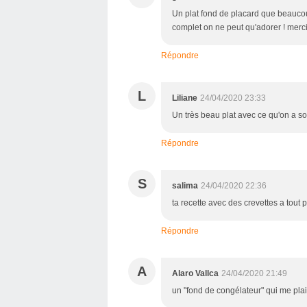
Un plat fond de placard que beaucou
complet on ne peut qu'adorer ! merci
Répondre
L
Liliane
24/04/2020 23:33
Un très beau plat avec ce qu'on a sou
Répondre
S
salima
24/04/2020 22:36
ta recette avec des crevettes a tout 
Répondre
A
Alaro Vallca
24/04/2020 21:49
un "fond de congélateur" qui me plai