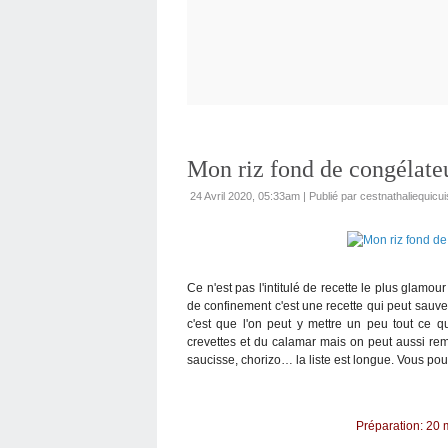
Mon riz fond de congélateu
24 Avril 2020, 05:33am
|
Publié par cestnathaliequicui
Ce n'est pas l'intitulé de recette le plus glamour
de confinement c'est une recette qui peut sauver
c'est que l'on peut y mettre un peu tout ce qu
crevettes et du calamar mais on peut aussi rem
saucisse, chorizo… la liste est longue. Vous pou
Préparation: 20