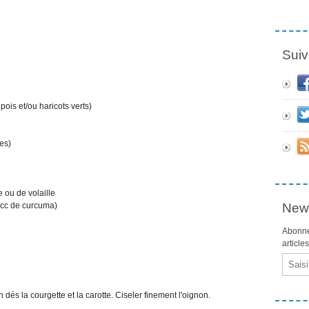
Suiv
pois et/ou haricots verts)
es)
 ou de volaille
 cc de curcuma)
News
Abonne
article
Email
 dés la courgette et la carotte. Ciseler finement l'oignon.