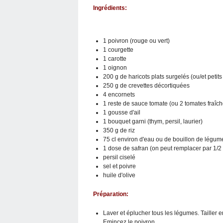
Ingrédients:
1 poivron (rouge ou vert)
1 courgette
1 carotte
1 oignon
200 g de haricots plats surgelés (ou/et petits 
250 g de crevettes décortiquées
4 encornets
1 reste de sauce tomate (ou 2 tomates fraîch
1 gousse d'ail
1 bouquet garni (thym, persil, laurier)
350 g de riz
75 cl environ d'eau ou de bouillon de légume
1 dose de safran (on peut remplacer par 1/2
persil ciselé
sel et poivre
huile d'olive
Préparation:
Laver et éplucher tous les légumes. Tailler en
Emincez le poivron.