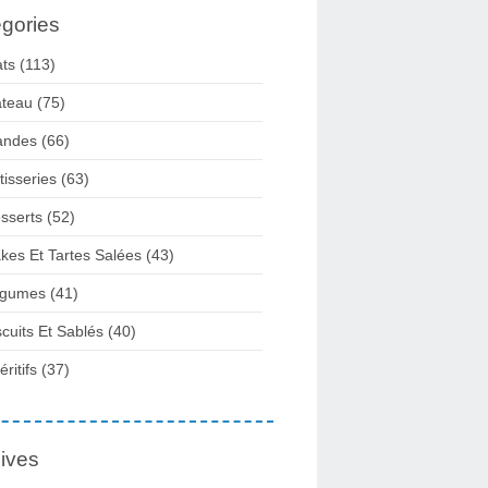
gories
ats
(113)
teau
(75)
andes
(66)
tisseries
(63)
sserts
(52)
kes Et Tartes Salées
(43)
gumes
(41)
scuits Et Sablés
(40)
ritifs
(37)
ives