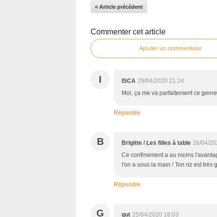
« Article précédent
Commenter cet article
Ajouter un commentaire
I
ISCA
29/04/2020 21:24
Moi, ça me va parfaitement ce genre 
Répondre
B
Brigitte / Les filles à table
26/04/20
Ce confinement a au moins l'avantag
l'on a sous la main ! Ton riz est très
Répondre
G
gut
25/04/2020 18:03