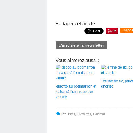
Partager cet article
Repos
S'inscrire à la newsletter
Vous aimerez aussi :
Terrine de riz, poiv
Risotto au potimarron et
chorizo
safran à l'omnicuiseur
vitalité
Riz
,
Plats
,
Crevettes
,
Calamar