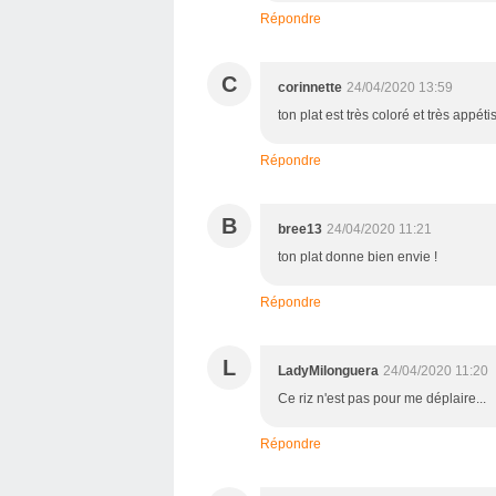
Répondre
C
corinnette
24/04/2020 13:59
ton plat est très coloré et très appét
Répondre
B
bree13
24/04/2020 11:21
ton plat donne bien envie !
Répondre
L
LadyMilonguera
24/04/2020 11:20
Ce riz n'est pas pour me déplaire...
Répondre