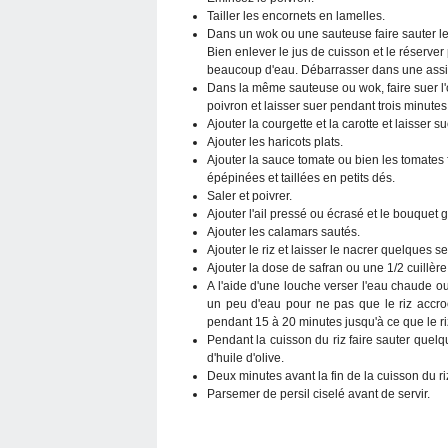
Tailler les encornets en lamelles.
Dans un wok ou une sauteuse faire sauter le
Bien enlever le jus de cuisson et le réserver
beaucoup d'eau. Débarrasser dans une assiet
Dans la même sauteuse ou wok, faire suer l'
poivron et laisser suer pendant trois minutes
Ajouter la courgette et la carotte et laisser 
Ajouter les haricots plats.
Ajouter la sauce tomate ou bien les tomates
épépinées et taillées en petits dés.
Saler et poivrer.
Ajouter l'ail pressé ou écrasé et le bouquet g
Ajouter les calamars sautés.
Ajouter le riz et laisser le nacrer quelques 
Ajouter la dose de safran ou une 1/2 cuillèr
A l'aide d'une louche verser l'eau chaude ou l
un peu d'eau pour ne pas que le riz accro
pendant 15 à 20 minutes jusqu'à ce que le riz 
Pendant la cuisson du riz faire sauter quel
d'huile d'olive.
Deux minutes avant la fin de la cuisson du riz
Parsemer de persil ciselé avant de servir.