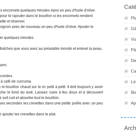
Caté
s encornets quelques minutes dans un peu d'huile d'olive.
 pour le rajouter dans le bouillon si les encornets rendent
Pl
te et réserver.
oignon avec de nouveau un peu d'huile d'olive. Ajouter le
Gâ
.
suer quelques minutes.
Vi
 fraîches que vous avez au préalable mondé et enlevé la peau,
Pâ
De
arni.
Ca
secondes.
e à café de curcuma.
Lé
e bouillon chaud sur le riz petit à petit. Il doit toujours y avoir
Bi
che le fond du wok. Laissez cuire à feu doux et à découvert
soit cuit et absorbe tout le bouillon.
Apé
ques secondes les crevettes dans une petite poêle avec un peu
 ajouter les crevettes dans le plat.
Arch