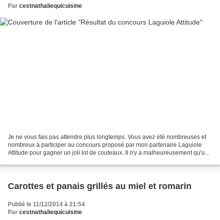
Par
cestnathaliequicuisine
Je ne vous fais pas attendre plus longtemps. Vous avez été nombreuses et
nombreux à participer au concours proposé par mon partenaire Laguiole
Attitude pour gagner un joli lot de couteaux. Il n'y a malheureusement qu'un
seul gagnant. J'ai effectué le...
Carottes et panais grillés au miel et romarin
Publié le 11/12/2014 à 21:54
Par
cestnathaliequicuisine