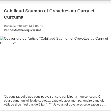
Cabillaud Saumon et Crevettes au Curry et
Curcuma
Publié le 03/12/2014 à 06:05
Par
cestnathaliequicuisine
"Je vous rappelle que vous pouvez encore participer à mon concours ICI
pour gagner un joli lot de couteaux Laguiole avec mon partenaire Laguiole-
Attitude si ce n'est pas déjà fait " **** Je vous retrouve avec cette savoureuse
assiette de la mer, un vrai...