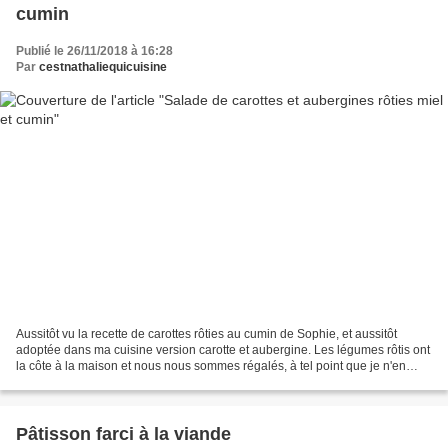
cumin
Publié le 26/11/2018 à 16:28
Par
cestnathaliequicuisine
Aussitôt vu la recette de carottes rôties au cumin de Sophie, et aussitôt
adoptée dans ma cuisine version carotte et aubergine. Les légumes rôtis ont
la côte à la maison et nous nous sommes régalés, à tel point que je n'en
avais pas assez préparé, au...
Pâtisson farci à la viande