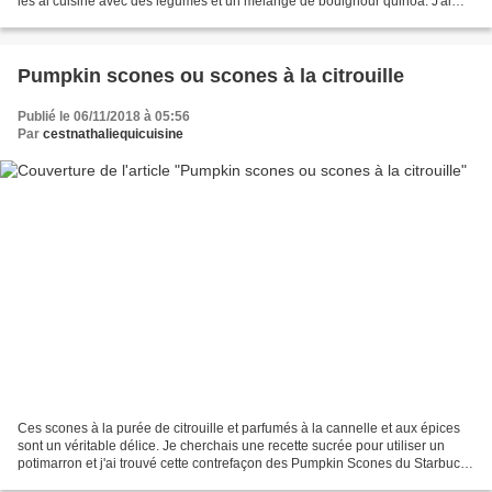
les ai cuisiné avec des légumes et un mélange de boulghour quinoa. J'ai
préparé le même jour un bouillon...
Pumpkin scones ou scones à la citrouille
Publié le 06/11/2018 à 05:56
Par
cestnathaliequicuisine
Ces scones à la purée de citrouille et parfumés à la cannelle et aux épices
sont un véritable délice. Je cherchais une recette sucrée pour utiliser un
potimarron et j'ai trouvé cette contrefaçon des Pumpkin Scones du Starbucks
sur le blog très gourmand...