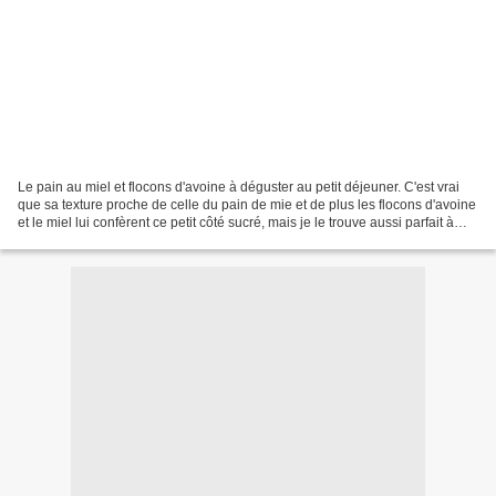
Le pain au miel et flocons d'avoine à déguster au petit déjeuner. C'est vrai
que sa texture proche de celle du pain de mie et de plus les flocons d'avoine
et le miel lui confèrent ce petit côté sucré, mais je le trouve aussi parfait à
l'heure du déjeuner...