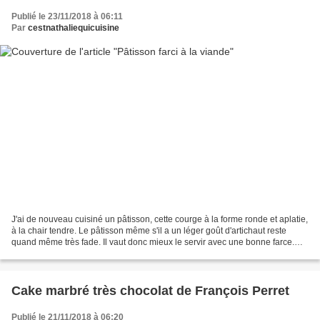
Publié le 23/11/2018 à 06:11
Par
cestnathaliequicuisine
J'ai de nouveau cuisiné un pâtisson, cette courge à la forme ronde et aplatie,
à la chair tendre. Le pâtisson même s'il a un léger goût d'artichaut reste
quand même très fade. Il vaut donc mieux le servir avec une bonne farce.
Après ma farce au riz et...
Cake marbré très chocolat de François Perret
Publié le 21/11/2018 à 06:20