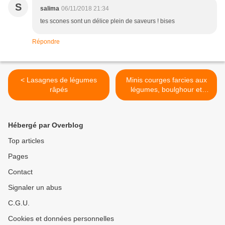
S
salima
06/11/2018 21:34
tes scones sont un délice plein de saveurs ! bises
Répondre
< Lasagnes de légumes
Minis courges farcies aux
râpés
légumes, boulghour et
quinoa >
Hébergé par Overblog
Top articles
Pages
Contact
Signaler un abus
C.G.U.
Cookies et données personnelles