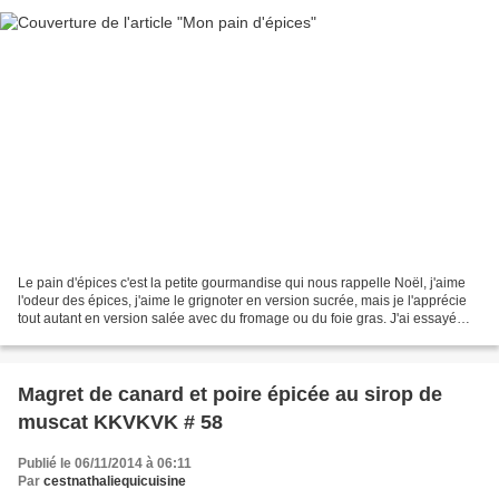
Le pain d'épices c'est la petite gourmandise qui nous rappelle Noël, j'aime
l'odeur des épices, j'aime le grignoter en version sucrée, mais je l'apprécie
tout autant en version salée avec du fromage ou du foie gras. J'ai essayé
cette version très puriste...
Magret de canard et poire épicée au sirop de
muscat KKVKVK # 58
Publié le 06/11/2014 à 06:11
Par
cestnathaliequicuisine