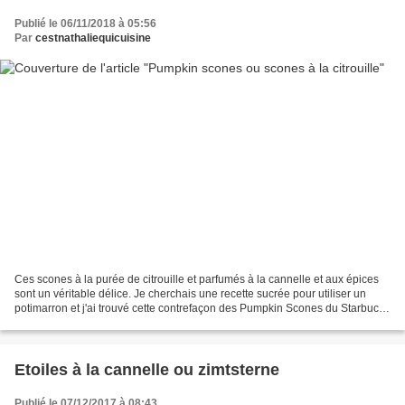
Publié le 06/11/2018 à 05:56
Par
cestnathaliequicuisine
Ces scones à la purée de citrouille et parfumés à la cannelle et aux épices
sont un véritable délice. Je cherchais une recette sucrée pour utiliser un
potimarron et j'ai trouvé cette contrefaçon des Pumpkin Scones du Starbucks
sur le blog très gourmand...
Etoiles à la cannelle ou zimtsterne
Publié le 07/12/2017 à 08:43