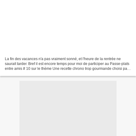
La fin des vacances n'a pas vraiment sonné, et l'heure de la rentrée ne
saurait tarder. Bref il est encore temps pour moi de participer au Passe-plats
entre amis # 10 sur le thème Une recette chrono trop gourmande choisi par
la marraine de l'édition,...