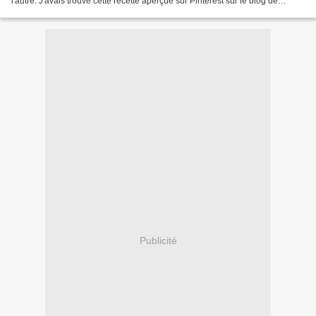
l'autre. J'avais trouvé cette recette aperçue sur Pinterest sur le blog de
Mamina. Une recette...
Publicité