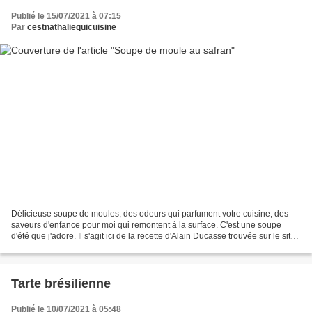
Publié le 15/07/2021 à 07:15
Par
cestnathaliequicuisine
Délicieuse soupe de moules, des odeurs qui parfument votre cuisine, des
saveurs d'enfance pour moi qui remontent à la surface. C'est une soupe
d'été que j'adore. Il s'agit ici de la recette d'Alain Ducasse trouvée sur le site
de l'Académie du goût. J'ai...
Tarte brésilienne
Publié le 10/07/2021 à 05:48