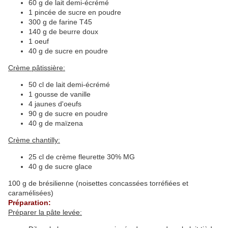
60 g de lait demi-écrémé
1 pincée de sucre en poudre
300 g de farine T45
140 g de beurre doux
1 oeuf
40 g de sucre en poudre
Crème pâtissière:
50 cl de lait demi-écrémé
1 gousse de vanille
4 jaunes d'oeufs
90 g de sucre en poudre
40 g de maïzena
Crème chantilly:
25 cl de crème fleurette 30% MG
40 g de sucre glace
100 g de brésilienne (noisettes concassées torréfiées et
caramélisées)
Préparation:
Préparer la pâte levée: