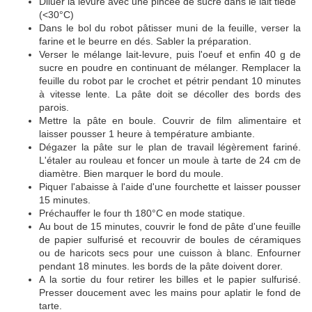
Diluer la levure avec une pincée de sucre dans le lait tiède
(<30°C)
Dans le bol du robot pâtisser muni de la feuille, verser la
farine et le beurre en dés. Sabler la préparation.
Verser le mélange lait-levure, puis l'oeuf et enfin 40 g de
sucre en poudre en continuant de mélanger. Remplacer la
feuille du robot par le crochet et pétrir pendant 10 minutes
à vitesse lente. La pâte doit se décoller des bords des
parois.
Mettre la pâte en boule. Couvrir de film alimentaire et
laisser pousser 1 heure à température ambiante.
Dégazer la pâte sur le plan de travail légèrement fariné.
L'étaler au rouleau et foncer un moule à tarte de 24 cm de
diamètre. Bien marquer le bord du moule.
Piquer l'abaisse à l'aide d'une fourchette et laisser pousser
15 minutes.
Préchauffer le four th 180°C en mode statique.
Au bout de 15 minutes, couvrir le fond de pâte d'une feuille
de papier sulfurisé et recouvrir de boules de céramiques
ou de haricots secs pour une cuisson à blanc. Enfourner
pendant 18 minutes. les bords de la pâte doivent dorer.
A la sortie du four retirer les billes et le papier sulfurisé.
Presser doucement avec les mains pour aplatir le fond de
tarte.