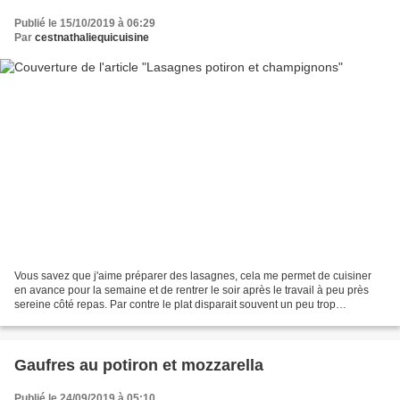
Publié le 15/10/2019 à 06:29
Par
cestnathaliequicuisine
Vous savez que j'aime préparer des lasagnes, cela me permet de cuisiner
en avance pour la semaine et de rentrer le soir après le travail à peu près
sereine côté repas. Par contre le plat disparait souvent un peu trop
rapidement à mon goût… mais tout le...
Gaufres au potiron et mozzarella
Publié le 24/09/2019 à 05:10