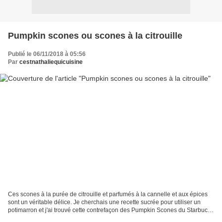
Pumpkin scones ou scones à la citrouille
Publié le 06/11/2018 à 05:56
Par
cestnathaliequicuisine
Ces scones à la purée de citrouille et parfumés à la cannelle et aux épices
sont un véritable délice. Je cherchais une recette sucrée pour utiliser un
potimarron et j'ai trouvé cette contrefaçon des Pumpkin Scones du Starbucks
sur le blog très gourmand...