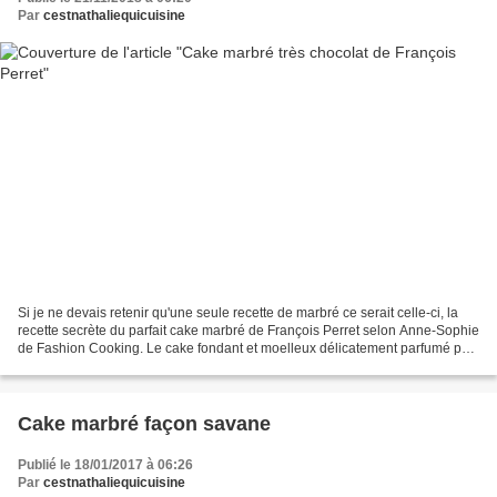
Par
cestnathaliequicuisine
Si je ne devais retenir qu'une seule recette de marbré ce serait celle-ci, la
recette secrète du parfait cake marbré de François Perret selon Anne-Sophie
de Fashion Cooking. Le cake fondant et moelleux délicatement parfumé par
un sirop avec une pointe...
Cake marbré façon savane
Publié le 18/01/2017 à 06:26
Par
cestnathaliequicuisine