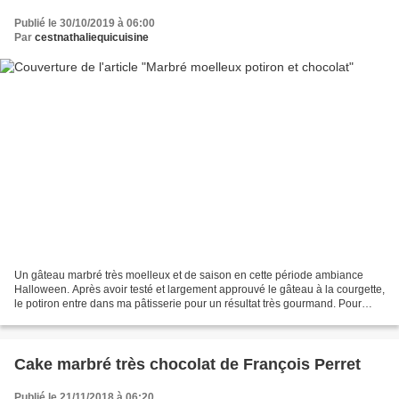
Publié le 30/10/2019 à 06:00
Par
cestnathaliequicuisine
Un gâteau marbré très moelleux et de saison en cette période ambiance
Halloween. Après avoir testé et largement approuvé le gâteau à la courgette,
le potiron entre dans ma pâtisserie pour un résultat très gourmand. Pour
celles et ceux qui veulent connaitre...
Cake marbré très chocolat de François Perret
Publié le 21/11/2018 à 06:20