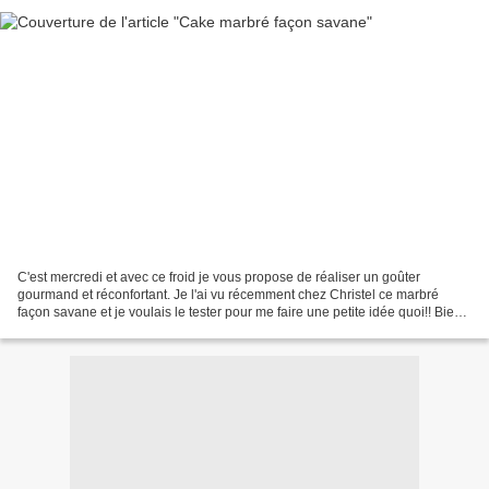
C'est mercredi et avec ce froid je vous propose de réaliser un goûter
gourmand et réconfortant. Je l'ai vu récemment chez Christel ce marbré
façon savane et je voulais le tester pour me faire une petite idée quoi!! Bien
m'en a pris!! Peut-être mal aussi...