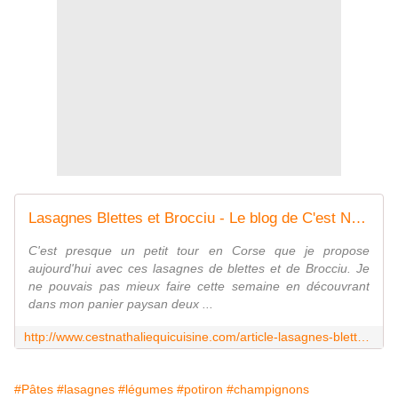
Lasagnes Blettes et Brocciu - Le blog de C'est Nathalie qui cuisine
C'est presque un petit tour en Corse que je propose
aujourd'hui avec ces lasagnes de blettes et de Brocciu. Je
ne pouvais pas mieux faire cette semaine en découvrant
dans mon panier paysan deux ...
http://www.cestnathaliequicuisine.com/article-lasagnes-blettes-et-brocciu-121043399.html
#Pâtes
#lasagnes
#légumes
#potiron
#champignons