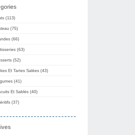
gories
ats
(113)
teau
(75)
andes
(66)
tisseries
(63)
sserts
(52)
kes Et Tartes Salées
(43)
gumes
(41)
scuits Et Sablés
(40)
ritifs
(37)
ives