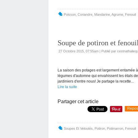
Poisson
,
Coriandre
,
Mandarine
,
Agrume
,
Fenouil
Soupe de potiron et fenoui
27 Octobre 2015, 07:55am
|
Publié par cestnathaliequ
La saison des potages est largement entamée à 
légumes d'automne qui envahissent les étals des
jardiniers d'entre nous! Je partage la recette...
Lire la suite
Partager cet article
Repos
Soupes Et Veloutés
,
Potiron
,
Potimarron
,
Fenouil