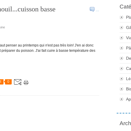
Caté
enouil...cuisson basse
…
Pl
Gâ
sine
Vi
l faut penser au printemps qui n'est pas très loin! J'en ai donc
Pâ
préparer du poisson. J'ai fait cuire à basse température des
De
Ca
Lé
t
0
Bi
Apé
Arch