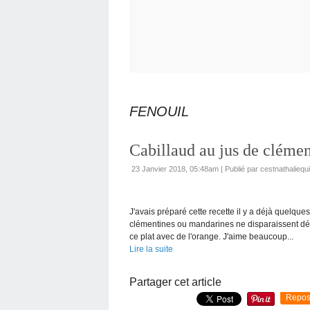
FENOUIL
Cabillaud au jus de clémen
23 Janvier 2018, 05:48am
|
Publié par cestnathaliequ
J'avais préparé cette recette il y a déjà quelque
clémentines ou mandarines ne disparaissent déf
ce plat avec de l'orange. J'aime beaucoup...
Lire la suite
Partager cet article
Repos