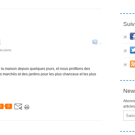
Suiv
l
…
icuisine
la maison depuis quelques jours, et nous profitons des
 marchés et des jardins pour les plus chanceux et les plus
News
Abonne
t
0
article
Email