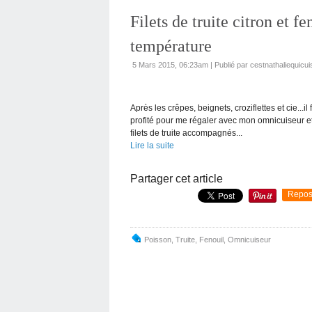
Filets de truite citron et f
température
5 Mars 2015, 06:23am
|
Publié par cestnathaliequicui
Après les crêpes, beignets, croziflettes et cie...i
profité pour me régaler avec mon omnicuiseur et 
filets de truite accompagnés...
Lire la suite
Partager cet article
Repos
Poisson
,
Truite
,
Fenouil
,
Omnicuiseur