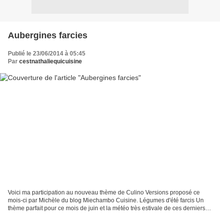
Aubergines farcies
Publié le 23/06/2014 à 05:45
Par
cestnathaliequicuisine
Voici ma participation au nouveau thème de Culino Versions proposé ce
mois-ci par Michèle du blog Miechambo Cuisine. Légumes d'été farcis Un
thème parfait pour ce mois de juin et la météo très estivale de ces derniers
jours. J'ai donc choisi de farcir...