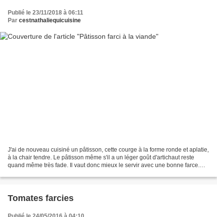
Publié le 23/11/2018 à 06:11
Par
cestnathaliequicuisine
J'ai de nouveau cuisiné un pâtisson, cette courge à la forme ronde et aplatie,
à la chair tendre. Le pâtisson même s'il a un léger goût d'artichaut reste
quand même très fade. Il vaut donc mieux le servir avec une bonne farce.
Après ma farce au riz et...
Tomates farcies
Publié le 24/05/2016 à 04:10