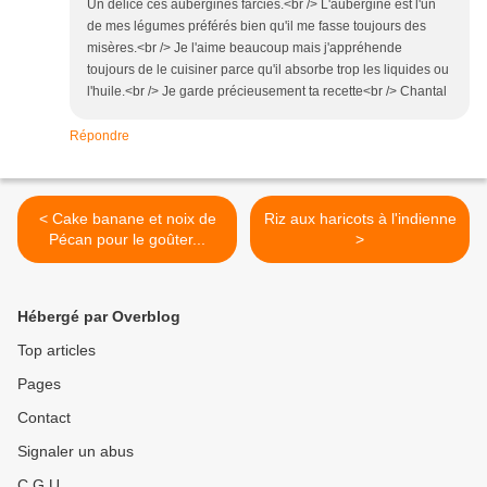
Un délice ces aubergines farcies.<br /> L'aubergine est l'un
de mes légumes préférés bien qu'il me fasse toujours des
misères.<br /> Je l'aime beaucoup mais j'appréhende
toujours de le cuisiner parce qu'il absorbe trop les liquides ou
l'huile.<br /> Je garde précieusement ta recette<br /> Chantal
Répondre
< Cake banane et noix de
Riz aux haricots à l'indienne
Pécan pour le goûter...
>
Hébergé par Overblog
Top articles
Pages
Contact
Signaler un abus
C.G.U.