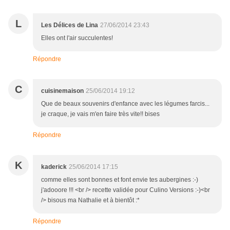
L
Les Délices de Lina
27/06/2014 23:43
Elles ont l'air succulentes!
Répondre
C
cuisinemaison
25/06/2014 19:12
Que de beaux souvenirs d'enfance avec les légumes farcis...
je craque, je vais m'en faire très vite!! bises
Répondre
K
kaderick
25/06/2014 17:15
comme elles sont bonnes et font envie tes aubergines :-)
j'adooore !!! <br /> recette validée pour Culino Versions :-)<br
/> bisous ma Nathalie et à bientôt :*
Répondre