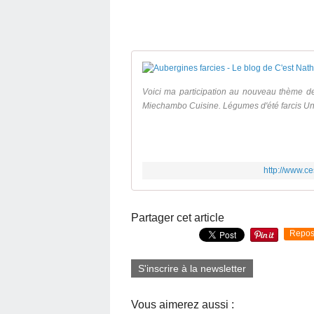
Voici ma participation au nouveau thème d
Miechambo Cuisine. Légumes d'été farcis Un t
http://www.c
Partager cet article
Repos
S'inscrire à la newsletter
Vous aimerez aussi :