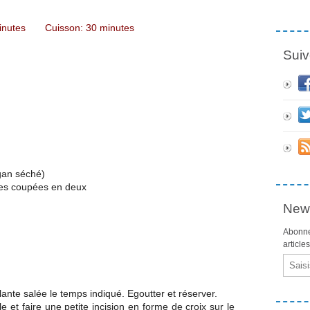
minutes Cuisson: 30 minutes
Suiv
igan séché)
ées coupées en deux
News
Abonne
article
Email
lante salée le temps indiqué. Egoutter et réserver.
 et faire une petite incision en forme de croix sur le