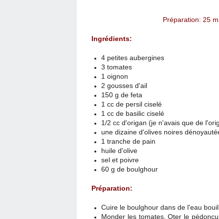
Préparation: 25 
Ingrédients:
4 petites aubergines
3 tomates
1 oignon
2 gousses d'ail
150 g de feta
1 cc de persil ciselé
1 cc de basilic ciselé
1/2 cc d'origan (je n'avais que de l'or
une dizaine d'olives noires dénoyaut
1 tranche de pain
huile d'olive
sel et poivre
60 g de boulghour
Préparation:
Cuire le boulghour dans de l'eau bouil
Monder les tomates. Oter le pédoncule