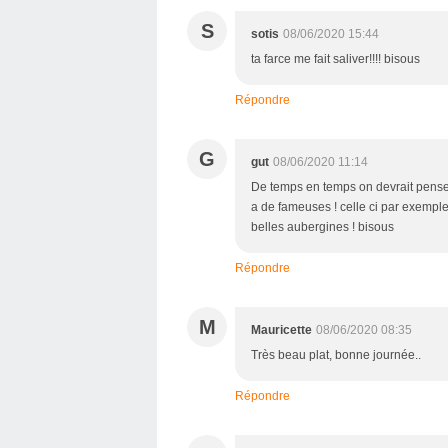
S
sotis
08/06/2020 15:44
ta farce me fait saliver!!!! bisous
Répondre
G
gut
08/06/2020 11:14
De temps en temps on devrait penser
a de fameuses ! celle ci par exempl
belles aubergines ! bisous
Répondre
M
Mauricette
08/06/2020 08:35
Très beau plat, bonne journée..
Répondre