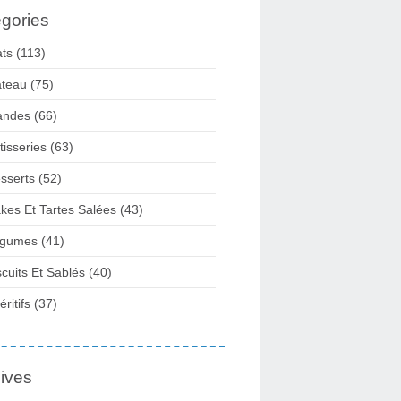
gories
ats
(113)
teau
(75)
andes
(66)
tisseries
(63)
sserts
(52)
kes Et Tartes Salées
(43)
gumes
(41)
scuits Et Sablés
(40)
ritifs
(37)
ives