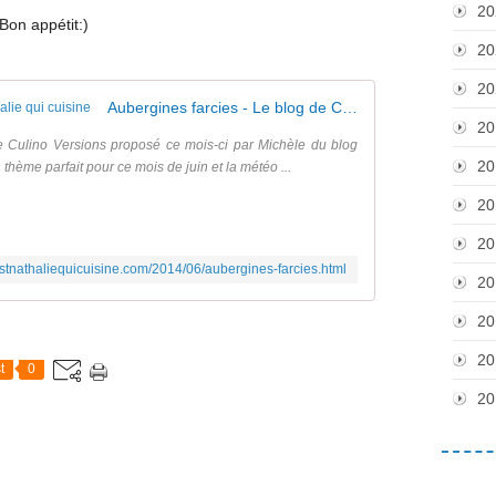
20
Bon appétit:)
20
20
Aubergines farcies - Le blog de C'est Nathalie qui cuisine
20
e Culino Versions proposé ce mois-ci par Michèle du blog
20
hème parfait pour ce mois de juin et la météo ...
20
20
estnathaliequicuisine.com/2014/06/aubergines-farcies.html
20
20
20
t
0
20