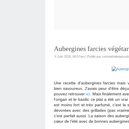
Aubergines farcies végéta
6 Juin 2020, 06:57am
|
Publié par cestnathaliequicuis
Une recette d'aubergines farcies mais vé
bien savoureux. J'avais peur d'être déçu
pouvez retrouver
ici
. Mais finalement avec
l'origan et le basilic ce plat a été un vrai 
est moins fort et très parfumé, c'est la 
dévorées avec des grillades (pas vraime
c'est parfait aussi. La saison des auber
cœur de l'été avec de bonnes aubergines 