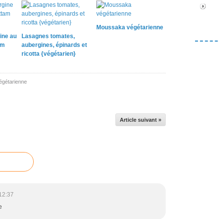
Moussaka végétarienne
ine au
Lasagnes tomates,
am
aubergines, épinards et
ricotta {végétarien}
égétarienne
Article suivant »
12:37
e