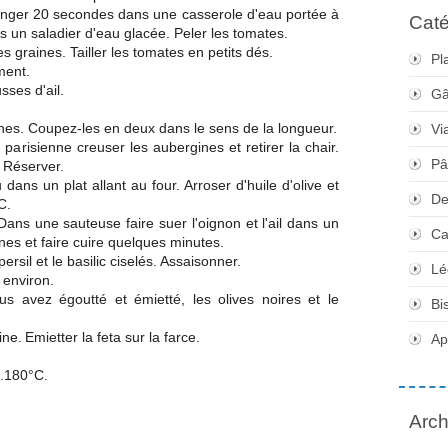
onger 20 secondes dans une casserole d'eau portée à
Caté
ns un saladier d'eau glacée. Peler les tomates.
s graines. Tailler les tomates en petits dés.
Pl
ment.
sses d'ail.
Gâ
ines. Coupez-les en deux dans le sens de la longueur.
Vi
 parisienne creuser les aubergines et retirer la chair.
Pâ
. Réserver.
ans un plat allant au four. Arroser d'huile d'olive et
De
C.
ans une sauteuse faire suer l'oignon et l'ail dans un
Ca
ines et faire cuire quelques minutes.
ersil et le basilic ciselés. Assaisonner.
Lé
 environ.
s avez égoutté et émietté, les olives noires et le
Bi
ine.
Emietter la feta sur la farce.
Apé
h.180°C.
Arch