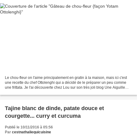
Le chou-fleur on l'aime principalement en gratin à la maison, mais ici c'est
une recette du chef Ottolenghi qui a décidé de le préparer un peu comme
une frittata. Je l'ai découverte chez Lou sur son très joli blog Une Aiguille
dans le Potage et j'ai tout...
Tajine blanc de dinde, patate douce et
courgette... curry et curcuma
Publié le 10/11/2016 à 05:56
Par
cestnathaliequicuisine