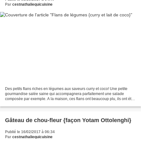
Par
cestnathaliequicuisine
Des petits flans riches en légumes aux saveurs curry et coco! Une petite
gourmandise salée saine qui accompagnera parfaitement une salade
composée par exemple. A la maison, ces flans ont beaucoup plu, ils ont été
dévorés en quelques minutes! Repérés chez...
Gâteau de chou-fleur {façon Yotam Ottolenghi}
Publié le 16/02/2017 à 06:34
Par
cestnathaliequicuisine