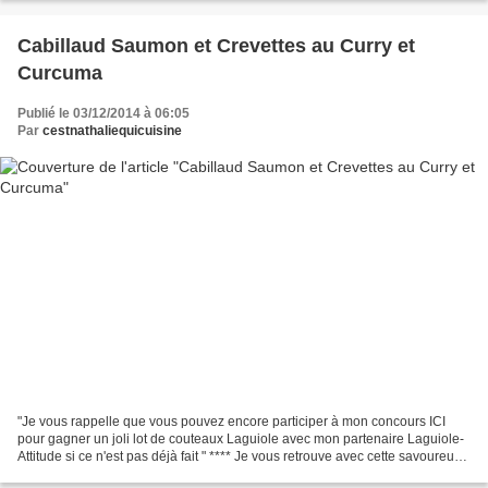
Cabillaud Saumon et Crevettes au Curry et
Curcuma
Publié le 03/12/2014 à 06:05
Par
cestnathaliequicuisine
"Je vous rappelle que vous pouvez encore participer à mon concours ICI
pour gagner un joli lot de couteaux Laguiole avec mon partenaire Laguiole-
Attitude si ce n'est pas déjà fait " **** Je vous retrouve avec cette savoureuse
assiette de la mer, un vrai...