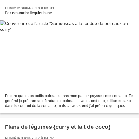
Publié le 30/04/2018 à 06:09
Par
cestnathaliequicuisine
Encore quelques petits poireaux dans mon panier paysan cette semaine. En
général je prépare une fondue de poireau le week-end que j'utilise en tarte
dans le courant de la semaine, mais ce week-end j'ai préparé quelques
samoussas pour l'apéro. J'ai ajouté...
Flans de légumes {curry et lait de coco}
Publié le 03/10/2017 à 04:47