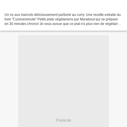
Un riz aux haricots délicieusement parfumé au curry. Une recette extraite du
livre "Cuisineminute" Petits plats végétariens par Marabout qui se prépare
en 30 minutes chrono! Je vous avoue que ce plat n'a plus rien de végétarien
chez moi car je le trouve...
Publicité