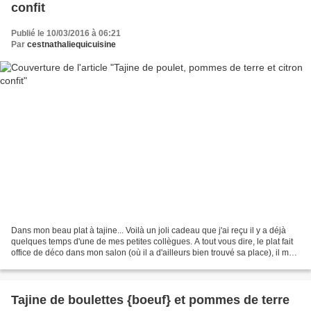
confit
Publié le 10/03/2016 à 06:21
Par
cestnathaliequicuisine
Dans mon beau plat à tajine... Voilà un joli cadeau que j'ai reçu il y a déjà
quelques temps d'une de mes petites collègues. A tout vous dire, le plat fait
office de déco dans mon salon (où il a d'ailleurs bien trouvé sa place), il me
sert de contenant...
Tajine de boulettes {boeuf} et pommes de terre