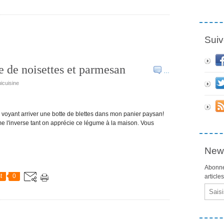
Suiv
e de noisettes et parmesan
…
icuisine
en voyant arriver une botte de blettes dans mon panier paysan!
ême l'inverse tant on apprécie ce légume à la maison. Vous
News
Abonne
t
0
article
Email