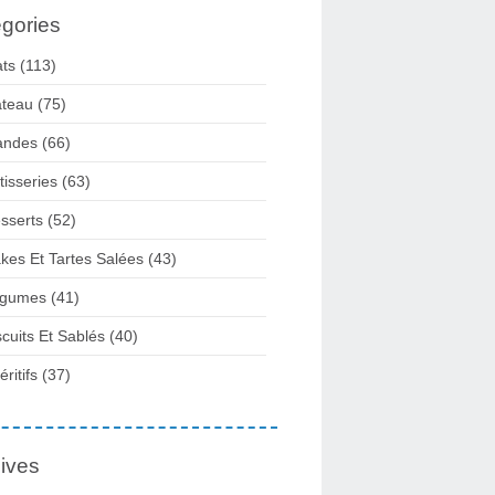
gories
ats
(113)
teau
(75)
andes
(66)
tisseries
(63)
sserts
(52)
kes Et Tartes Salées
(43)
gumes
(41)
scuits Et Sablés
(40)
ritifs
(37)
ives