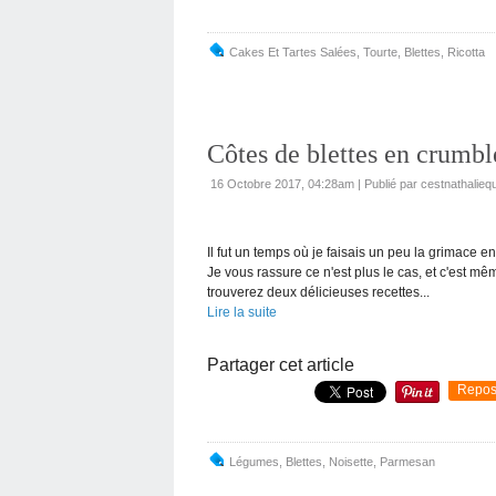
Cakes Et Tartes Salées
,
Tourte
,
Blettes
,
Ricotta
Côtes de blettes en crumbl
16 Octobre 2017, 04:28am
|
Publié par cestnathaliequ
Il fut un temps où je faisais un peu la grimace 
Je vous rassure ce n'est plus le cas, et c'est m
trouverez deux délicieuses recettes...
Lire la suite
Partager cet article
Repos
Légumes
,
Blettes
,
Noisette
,
Parmesan