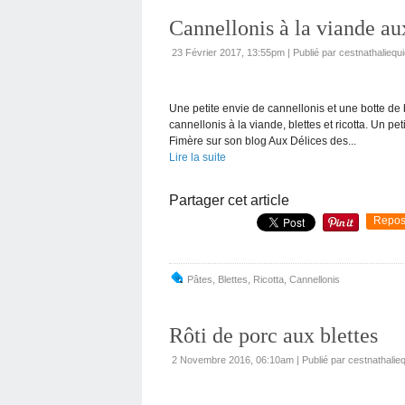
Cannellonis à la viande aux 
23 Février 2017, 13:55pm
|
Publié par cestnathaliequi
Une petite envie de cannellonis et une botte de
cannellonis à la viande, blettes et ricotta. Un pet
Fimère sur son blog Aux Délices des...
Lire la suite
Partager cet article
Repos
Pâtes
,
Blettes
,
Ricotta
,
Cannellonis
Rôti de porc aux blettes
2 Novembre 2016, 06:10am
|
Publié par cestnathalie