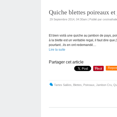
Quiche blettes poireaux et
29 Septembre 2014, 04:30am
|
Publié par cestnathali
Et bien voilà une quiche au jambon de pays, po
à la blette est un veritable regal, il faut dire qu
pourtant...ils en ont redemandé....
Lire la suite
Partager cet article
Repos
Tartes Salées
,
Blettes
,
Poireaux
,
Jambon Cru
,
Qu