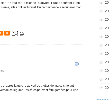
20
ablée, en tout cas la mienne l'a dévoré. Il s'agit pourtant d'une
a crème, elles ont fait fureur! J'ai recommencé à récupérer mon
20
20
20
t
0
20
20
20
20
…
20
sine
20
 , et après la quiche au vert de blettes de ma cuisine anti-
20
le vert de ce légume, les côtes peuvent être gardées pour une