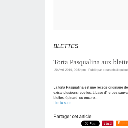
BLETTES
Torta Pasqualina aux blett
20 Avril 2019, 20:54pm
|
Publié par cestnathaliequicui
La torta Pasqualina est une recette originaire de
existe plusieurs recettes, à base d'herbes sauvag
blettes, épinard, ou encore...
Lire la suite
Partager cet article
Repos