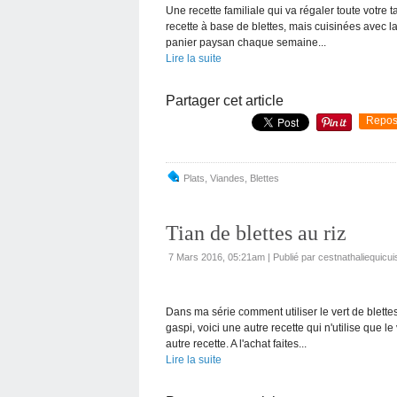
Une recette familiale qui va régaler toute votre t
recette à base de blettes, mais cuisinées avec l
panier paysan chaque semaine...
Lire la suite
Partager cet article
Repos
Plats
,
Viandes
,
Blettes
Tian de blettes au riz
7 Mars 2016, 05:21am
|
Publié par cestnathaliequicui
Dans ma série comment utiliser le vert de blettes
gaspi, voici une autre recette qui n'utilise que 
autre recette. A l'achat faites...
Lire la suite