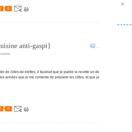
t
0
uisine anti-gaspi}
…
icuisine
n de côtes de blettes, il faudrait que je publie la recette un de
c des années que je me contente de préparer les côtes, et que je
t
0