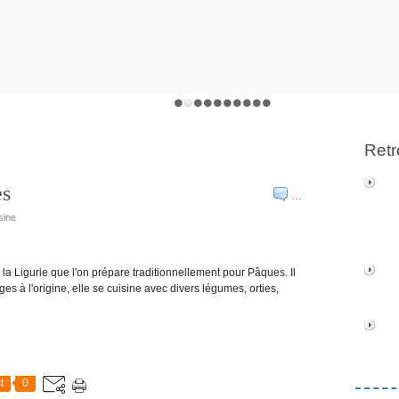
Retr
es
…
sine
 la Ligurie que l'on prépare traditionnellement pour Pâques. Il
es à l'origine, elle se cuisine avec divers légumes, orties,
t
0