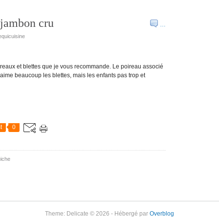
 jambon cru
…
equicuisine
ireaux et blettes que je vous recommande. Le poireau associé
e j'aime beaucoup les blettes, mais les enfants pas trop et
t
0
iche
Theme: Delicate © 2026 - Hébergé par
Overblog