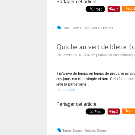
Partager cet article
Repos
Plats
,
Blettes
,
Tian
,
Vert De Blettes
Quiche au vert de blette {c
25 Janvier 2016, 04:47am
|
Publié par cestnathaliequ
Il m'arrive de temps en temps de préparer un grati
ces jours car c'est simple et bon. Cela fait don
jette la partie verte...
Lire la suite
Partager cet article
Repos
Tartes Salées
,
Quiche
,
Blettes