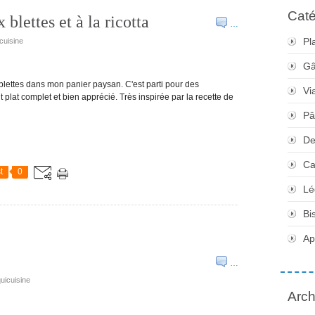
Caté
blettes et à la ricotta
…
Pl
cuisine
Gâ
 blettes dans mon panier paysan. C'est parti pour des
Vi
it plat complet et bien apprécié. Très inspirée par la recette de
Pâ
De
Ca
t
0
Lé
Bi
Apé
…
quicuisine
Arch