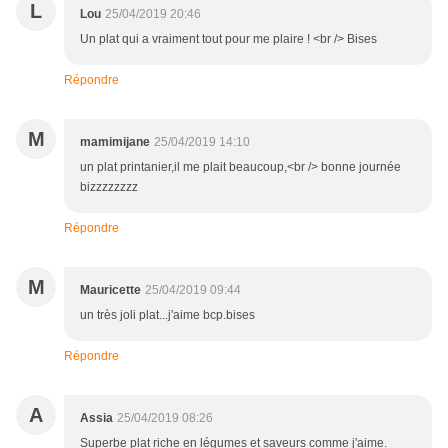
L
Lou
25/04/2019 20:46
Un plat qui a vraiment tout pour me plaire ! <br /> Bises
Répondre
M
mamimijane
25/04/2019 14:10
un plat printanier,il me plait beaucoup,<br /> bonne journée
bizzzzzzzz
Répondre
M
Mauricette
25/04/2019 09:44
un très joli plat...j'aime bcp.bises
Répondre
A
Assia
25/04/2019 08:26
Superbe plat riche en légumes et saveurs comme j'aime.