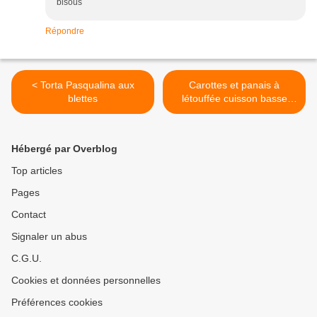
bisous
Répondre
< Torta Pasqualina aux
Carottes et panais à
blettes
létouffée cuisson basse
température au
Vapeurdôme Bahya
culinaire >
Hébergé par Overblog
Top articles
Pages
Contact
Signaler un abus
C.G.U.
Cookies et données personnelles
Préférences cookies