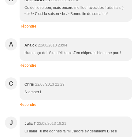
Rosenoisettes
22/08/2013 23:42
Ce doit être bon, mais encore meilleur avec des fruits frais :)
<br /> C'est la saison.<br /> Bonne fin de semaine!
Répondre
A
Anaïck
22/08/2013 23:04
Humm, ça doit être délicieux. J'en chiperais bien une part !
Répondre
C
Chris
22/08/2013 22:29
A tomber !
Répondre
J
Julia T
22/08/2013 18:21
OHlala! Tu me donnes faim! J'adore évidemment! Bises!