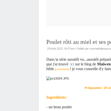
Poulet rôti au miel et ses
29 Août 2013, 04:57am
|
Publié par cestnathaliequicui
Dans la série aussitôt vu...aussitôt préparé
que j'ai trouvé
ici
sur le blog de
Maiwen
bible
! je vous conseille d'y fair
gourmande
Préparation : 25
Ingrédients:
- un beau poulet