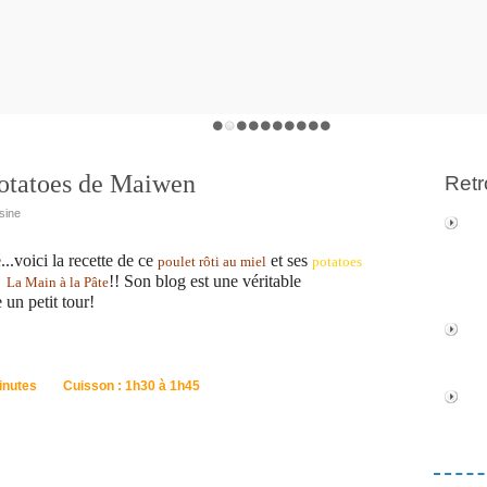
 potatoes de Maiwen
Retr
sine
...voici la recette de ce
et ses
poulet rôti au miel
potatoes
!! Son blog est une véritable
La Main
à la Pâte
e un petit tour!
 minutes Cuisson : 1h30 à 1h45