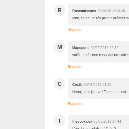
R
Rosenoisettes
30/08/2013 23:45
Mhh, ce poulet rôti plein d'arômes m
Répondre
M
Mapopotte
30/08/2013 22:32
voilà un très bon choix qui fait salive
Répondre
C
Cécile
30/08/2013 21:12
Hann, mais j'arrive!! Ton poulet est j
Répondre
T
thecookalex
30/08/2013 17:44
L'un de mes plats préféré :D