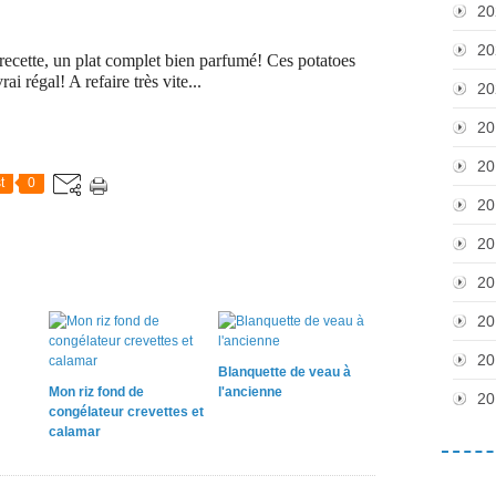
20
20
ecette, un plat complet bien parfumé! Ces potatoes
ai régal! A refaire très vite...
20
20
20
t
0
20
20
20
20
20
Blanquette de veau à
Mon riz fond de
l'ancienne
20
congélateur crevettes et
calamar