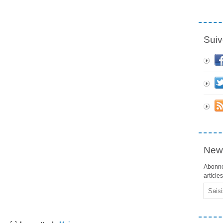
Suiv
News
Abonne
article
Email