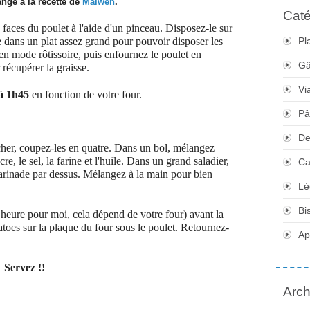
angé à la recette de
Maiwen
.
Caté
faces du poulet à l'aide d'un pinceau. Disposez-le sur
e dans un plat assez grand pour pouvoir disposer les
Pl
n mode rôtissoire, puis enfournez le poulet en
Gâ
récupérer la graisse.
Vi
à 1h45
en fonction de votre four.
Pâ
De
cher, coupez-les en quatre. Dans un bol, mélangez
cre, le sel, la farine et l'huile. Dans un grand saladier,
Ca
marinade par dessus. Mélangez à la main pour bien
Lé
Bi
e
heure pour moi
, cela dépend de votre four) avant la
tatoes sur la plaque du four sous le poulet. Retournez-
Apé
Servez !!
Arch