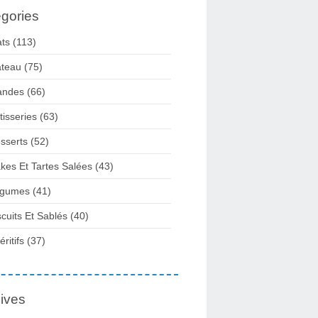
gories
ats
(113)
teau
(75)
andes
(66)
tisseries
(63)
sserts
(52)
kes Et Tartes Salées
(43)
gumes
(41)
scuits Et Sablés
(40)
ritifs
(37)
ives