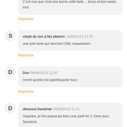
C'est vrai que c'est une tuerie cette tarte ... bises et bon week-
end
Répondre
S
steph de nos p'tits plaisirs
10/09/2019 22:35
une jolie tarte qui sent bon l'été, miaaammm
Répondre
D
Dan
09/09/2019 12:50
mmm! qu'elle est appétissante! bizz
Répondre
D
dineavecSandrine
09/09/2019 11:11
Superbe, je t'en piquerais bien une part!<br /> Dine avec
Sandrine