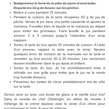
Badigeonnez le bord de la pâte de jaune d'oeuf battu.
Repartir les 10 g de beurre sur les pêches
.
Mettre à cuire pendant 25 minutes.
Pendant la cuisson de la tarte récupérez 60 g de jus de
pêche. Versez le jus dans une petite casserole et ajoutez la
maïzena. Fouettez bien le liquide et la maïzena au départ
pour éviter les grumeaux. Faire bouillir le jus pendant
environ 2 à 3 minutes jusqu'à l'obtention d'un sirop
nappant.
Sortez la tarte du four après 25 minutes de cuisson. A l'aide
d'un pinceau nappez la tarte avec le sirop. Ajoutez
quelques brins de romarin de la marinade sur la tarte et
remettez au four encore 30 à 35 minutes. Les nectarines
doivent bouillonner dans le jus épais et brillant.
Sortez la tarte du four. Je l'ai immédiatement mise à
refroidir sur une grille pour éviter que le jus ne la rende
trop humide dessous.
Parsemez les zestes de citron préalablement mis de côté
sur la tarte.
Servez ainsi ou avec une boule de glace à la vanille pour moi!
Dans la recette du chef Ottolenghi, en début de recette il
mélange de la crème épaisse avec le zeste d'un citron pour
accompagner la tarte. A vous de pâtisser...