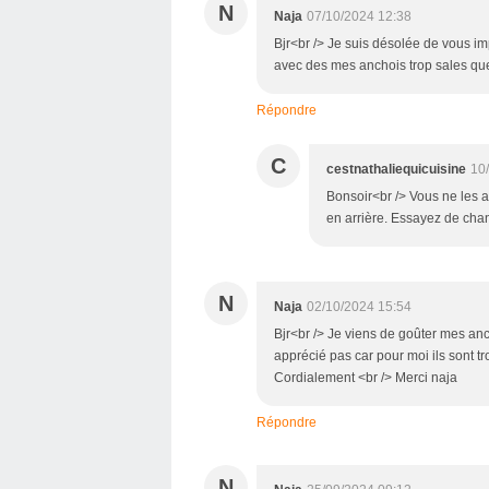
N
Naja
07/10/2024 12:38
Bjr<br /> Je suis désolée de vous im
avec des mes anchois trop sales que
Répondre
C
cestnathaliequicuisine
10
Bonsoir<br /> Vous ne les av
en arrière. Essayez de chang
N
Naja
02/10/2024 15:54
Bjr<br /> Je viens de goûter mes an
apprécié pas car pour moi ils sont tr
Cordialement <br /> Merci naja
Répondre
N