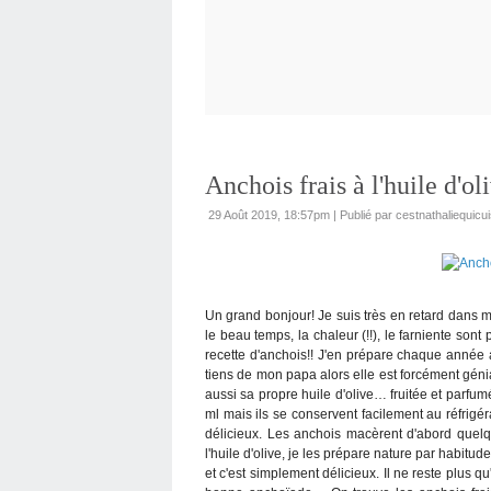
Anchois frais à l'huile d'ol
29 Août 2019, 18:57pm
|
Publié par cestnathaliequicui
Un grand bonjour! Je suis très en retard dans 
le beau temps, la chaleur (!!), le farniente son
recette d'anchois!! J'en prépare chaque année a
tiens de mon papa alors elle est forcément géniale.
aussi sa propre huile d'olive… fruitée et parfum
ml mais ils se conservent facilement au réfrigé
délicieux. Les anchois macèrent d'abord quelq
l'huile d'olive, je les prépare nature par habitud
et c'est simplement délicieux. Il ne reste plus 