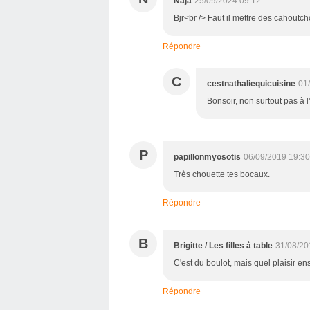
Naja
25/09/2024 09:12
Bjr<br /> Faut il mettre des cahoutc
Répondre
C
cestnathaliequicuisine
01
Bonsoir, non surtout pas à 
P
papillonmyosotis
06/09/2019 19:30
Très chouette tes bocaux.
Répondre
B
Brigitte / Les filles à table
31/08/20
C'est du boulot, mais quel plaisir ens
Répondre