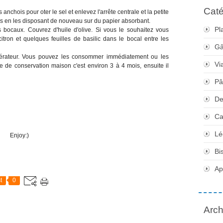
Caté
anchois pour oter le sel et enlevez l'arrête centrale et la petite
ois en les disposant de nouveau sur du papier absorbant.
Pl
 bocaux. Couvrez d'huile d'olive. Si vous le souhaitez vous
tron et quelques feuilles de basilic dans le bocal entre les
Gâ
igérateur. Vous pouvez les consommer immédiatement ou les
Vi
 de conservation maison c'est environ 3 à 4 mois, ensuite il
Pâ
De
Ca
Lé
Enjoy:)
Bi
Apé
t
0
Arch