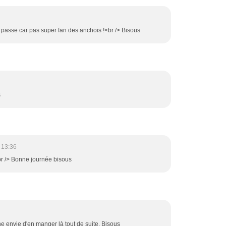
e passe car pas super fan des anchois !<br /> Bisous
s
 13:36
br /> Bonne journée bisous
e envie d'en manger là tout de suite. Bisous