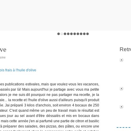
ive
Retr
sine
mes publications estivales, mais que voulez-vous les vacances,
t passés par là! Mais aujourd'hui je partage avec vous ma petite
lors je me suis dit pourquoi ne pas partager ma recette, je la
.. la recette et l'huile d'olive aussi d'ailleurs puisqu'il produit
ée. Jai préparé 3 kilos d'anchois, soit environ 4 bocaux de 250
rateur. C'est quand même un peu de travail mais le résultat est
ues jour au sel avant d'être déssalés et mis en bocaux dans
e mais cette année j'en ai parfumé une partie de citron et basilic
qu'à préparer des salades, des pizzas, des pâtes, ou encore une