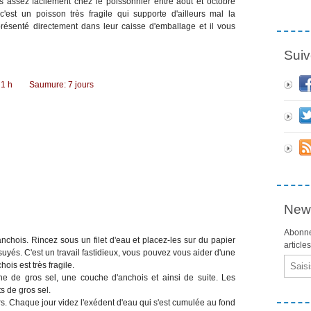
 assez facilement chez le poissonnier entre août et octobre
'est un poisson très fragile qui supporte d'ailleurs mal la
présenté directement dans leur caisse d'emballage et il vous
Suiv
n: 1 h Saumure: 7 jours
News
Abonne
nchois. Rincez sous un filet d'eau et placez-les sur du papier
article
uyés. C'est un travail fastidieux, vous pouvez vous aider d'une
Email
ois est très fragile.
e de gros sel, une couche d'anchois et ainsi de suite. Les
s de gros sel.
urs. Chaque jour videz l'exédent d'eau qui s'est cumulée au fond