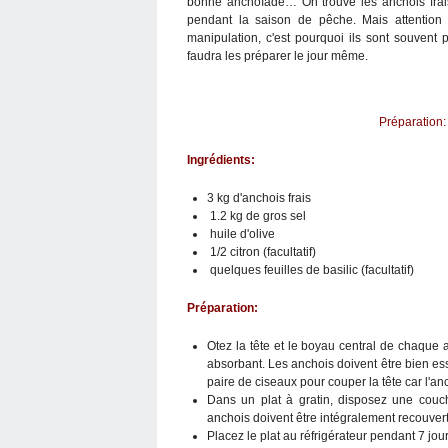
bonne anchoïade… On trouve les anchois frais
pendant la saison de pêche. Mais attention c
manipulation, c'est pourquoi ils sont souvent 
faudra les préparer le jour même.
Préparatio
Ingrédients:
3 kg d'anchois frais
1.2 kg de gros sel
huile d'olive
1/2 citron (facultatif)
quelques feuilles de basilic (facultatif)
Préparation:
Otez la tête et le boyau central de chaque a
absorbant. Les anchois doivent être bien ess
paire de ciseaux pour couper la tête car l'anch
Dans un plat à gratin, disposez une couch
anchois doivent être intégralement recouvert
Placez le plat au réfrigérateur pendant 7 jo