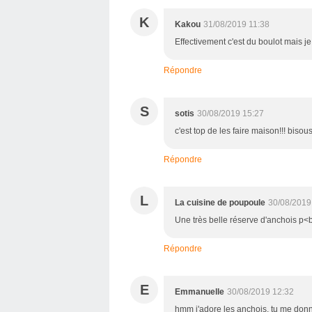
K
Kakou
31/08/2019 11:38
Effectivement c'est du boulot mais j
Répondre
S
sotis
30/08/2019 15:27
c'est top de les faire maison!!! bisou
Répondre
L
La cuisine de poupoule
30/08/2019
Une très belle réserve d'anchois p<
Répondre
E
Emmanuelle
30/08/2019 12:32
hmm j'adore les anchois, tu me donn