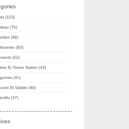
gories
ats
(113)
teau
(75)
andes
(66)
tisseries
(63)
sserts
(52)
kes Et Tartes Salées
(43)
gumes
(41)
scuits Et Sablés
(40)
ritifs
(37)
ives