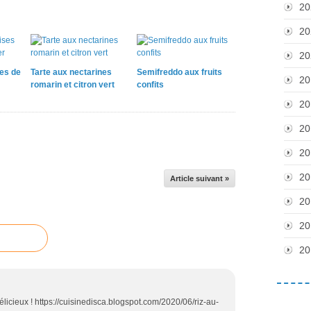
20
20
20
ses de
Tarte aux nectarines
Semifreddo aux fruits
20
romarin et citron vert
confits
20
20
20
20
Article suivant »
20
20
20
délicieux ! https://cuisinedisca.blogspot.com/2020/06/riz-au-