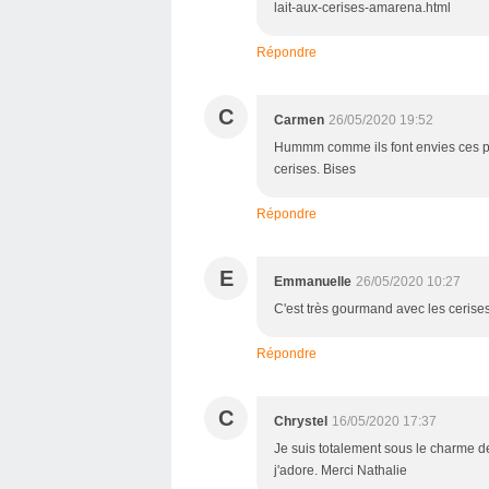
lait-aux-cerises-amarena.html
Répondre
C
Carmen
26/05/2020 19:52
Hummm comme ils font envies ces peti
cerises. Bises
Répondre
E
Emmanuelle
26/05/2020 10:27
C'est très gourmand avec les cerises
Répondre
C
Chrystel
16/05/2020 17:37
Je suis totalement sous le charme de 
j'adore. Merci Nathalie