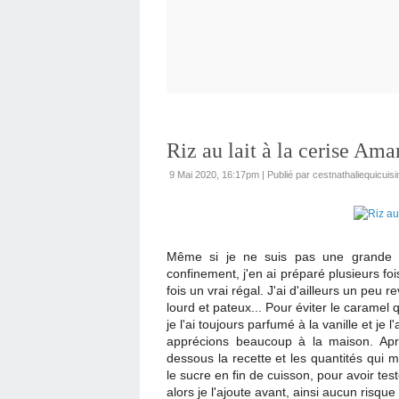
Riz au lait à la cerise Ama
9 Mai 2020, 16:17pm
|
Publié par cestnathaliequicuisi
Même si je ne suis pas une grande fa
confinement, j'en ai préparé plusieurs f
fois un vrai régal. J'ai d'ailleurs un peu
lourd et pateux... Pour éviter le caramel
je l'ai toujours parfumé à la vanille et 
apprécions beaucoup à la maison. Aprè
dessous la recette et les quantités qui m
le sucre en fin de cuisson, pour avoir tes
alors je l'ajoute avant, ainsi aucun risque 