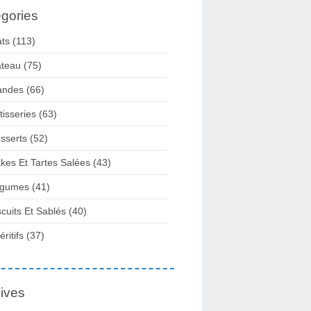
gories
ats
(113)
teau
(75)
andes
(66)
tisseries
(63)
sserts
(52)
kes Et Tartes Salées
(43)
gumes
(41)
scuits Et Sablés
(40)
ritifs
(37)
ives