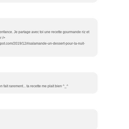
 l'enfance. Je partage avec toi une recette gourmande riz et
r />
spot.com/2019/12/risalamande-un-dessert-pour-la-nuit-
n fait rarement... ta recette me plait bien ^_^