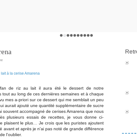
rena
Retr
ne
n de riz au lait il aura été le dessert de notre
ois tout au long de ces dernières semaines et à chaque
 revu mes a-priori sur ce dessert qui me semblait un peu
 qui aurait ajouté une quantité supplémentaire de sucre
je l'ai souvent accompagné de cerises Amarena que nous
s plusieurs essais de recettes, je vous donne ci-
e plaisent le plus… Je crois que les puristes ajoutent
té avant et après je n'ai pas noté de grande différence
de l'oublier.