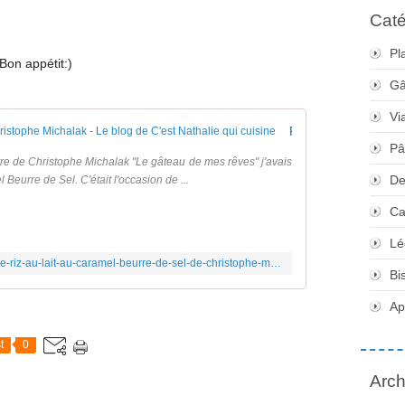
Caté
Pl
Bon appétit:)
Gâ
Vi
Riz au lait au caramel beurre de sel de Christophe Michalak - Le blog de C'est Nathalie qui cuisine
Pâ
livre de Christophe Michalak "Le gâteau de mes rêves" j'avais
De
 Beurre de Sel. C'était l'occasion de ...
Ca
Lé
http://www.cestnathaliequicuisine.com/article-riz-au-lait-au-caramel-beurre-de-sel-de-christophe-michalak-111103617.html
Bi
Apé
t
0
Arch