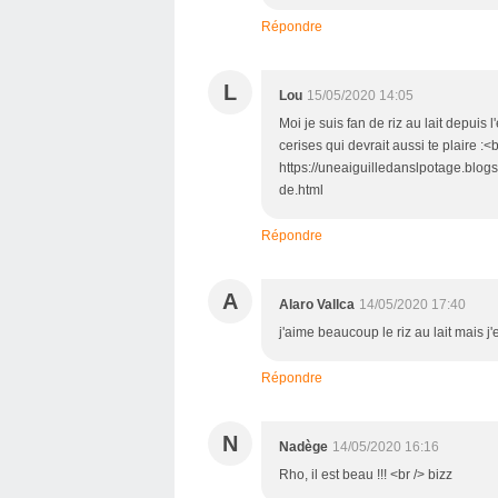
Répondre
L
Lou
15/05/2020 14:05
Moi je suis fan de riz au lait depuis
cerises qui devrait aussi te plaire :<b
https://uneaiguilledanslpotage.blog
de.html
Répondre
A
Alaro Vallca
14/05/2020 17:40
j'aime beaucoup le riz au lait mais j'e
Répondre
N
Nadège
14/05/2020 16:16
Rho, il est beau !!! <br /> bizz