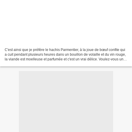
C'est ainsi que je préfère le hachis Parmentier, à la joue de bœuf confite qui
a cuit pendant plusieurs heures dans un bouillon de volaille et du vin rouge,
la viande est moelleuse et parfumée et c'est un vrai délice. Voulez-vous un
peu d'histoire? D'abord...