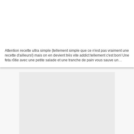
Attention recette ultra simple {tellement simple que ce n'est pas vraiment une
recette d'ailleurs!} mais on en devient très vite addict tellement c'est bon! Une
feta rôtie avec une petite salade et une tranche de pain vous sauve un
repas! Rien de plus...