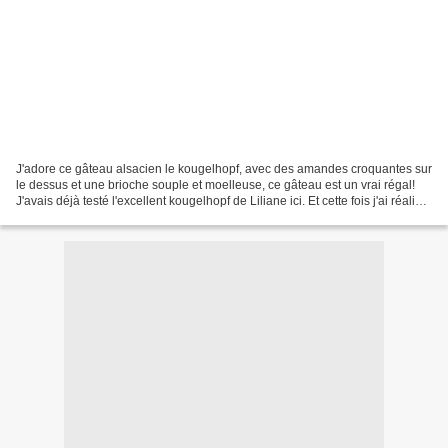
J'adore ce gâteau alsacien le kougelhopf, avec des amandes croquantes sur
le dessus et une brioche souple et moelleuse, ce gâteau est un vrai régal!
J'avais déjà testé l'excellent kougelhopf de Liliane ici. Et cette fois j'ai réalisé
la recette du chef...