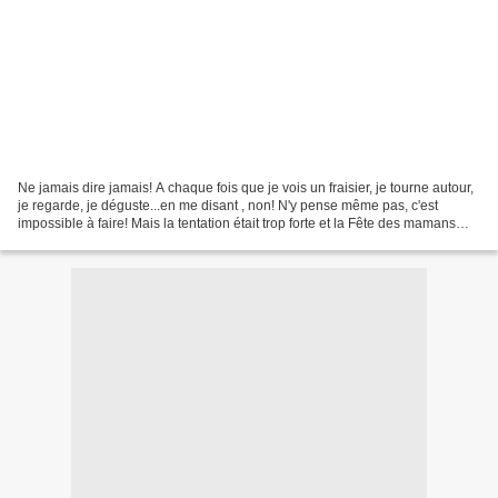
Ne jamais dire jamais! A chaque fois que je vois un fraisier, je tourne autour,
je regarde, je déguste...en me disant , non! N'y pense même pas, c'est
impossible à faire! Mais la tentation était trop forte et la Fête des mamans
oblige, envie de faire...