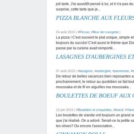
joli tarte. J'ai aussitôt pensé à lui, et il n'a pa
surprise, cette tarte que je...
PIZZA BLANCHE AUX FLEUR
24 août 2015 ( #
Pizzas
, #
fleur de courgette
)
La pizza ! C'est souvent le plat unique, simple et
toujours du succès! C'est aussi le thème que D
passe par la cuisine avait remporté...
LASAGNES D'AUBERGINES E
07 août 2015 ( #
lasagnes
, #
aubergine
, #
parmesan
, #
De retour de belles vacances bien reposantes a
prochainement, le retour au quotidien se fait to
moussaka et de fil en aiguilles ma moussaka...
BOULETTES DE BOEUF AUX 
12 juin 2015 ( #
Boulettes et croquettes
, #
boeuf
, #
Vian
Les boulettes de viande ont toujours un grand su
que j'ai réalisé. On a adoré. Serait-ce la petit
les olives? Ou encore l'association...