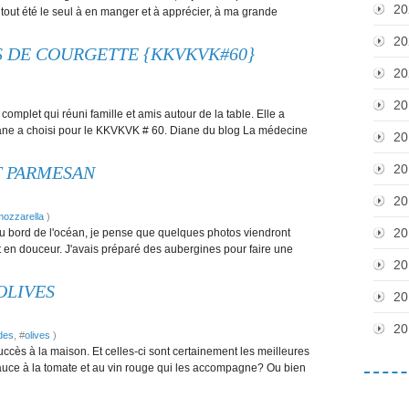
20
s du tout été le seul à en manger et à apprécier, à ma grande
20
S DE COURGETTE {KKVKVK#60}
20
20
 complet qui réuni famille et amis autour de la table. Elle a
iane a choisi pour le KKVKVK # 60. Diane du blog La médecine
20
20
T PARMESAN
20
mozzarella
)
20
u bord de l'océan, je pense que quelques photos viendront
ut en douceur. J'avais préparé des aubergines pour faire une
20
OLIVES
20
20
des
, #
olives
)
ccès à la maison. Et celles-ci sont certainement les meilleures
e sauce à la tomate et au vin rouge qui les accompagne? Ou bien