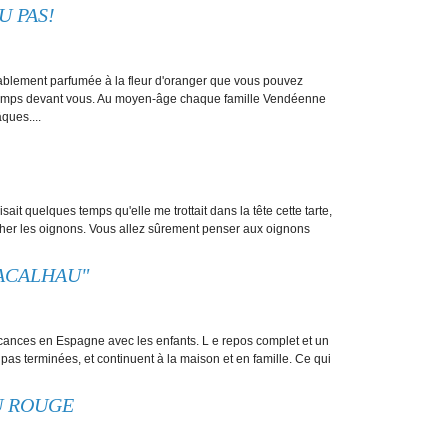
U PAS!
ablement parfumée à la fleur d'oranger que vous pouvez
temps devant vous. Au moyen-âge chaque famille Vendéenne
ques....
ait quelques temps qu'elle me trottait dans la tête cette tarte,
ucher les oignons. Vous allez sûrement penser aux oignons
ACALHAU"
acances en Espagne avec les enfants. L e repos complet et un
as terminées, et continuent à la maison et en famille. Ce qui
U ROUGE