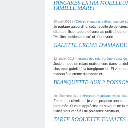
PANCAKES EXTRA MOELLEUX
FAMILLE MARY}
20 avril 2016 ( #
Crêpes et gaufres salées
, #
pancakes
Je partage aujourd'hui cette recette de délicieu
dit... que filston adore dévorer au petit déjeuner!
"Muffins cookies and co" et découverte...
GALETTE CRÈME D'AMANDE 
12 janvier 2015 ( #
galette des rois
, #
crème d'amande
,
Juste un peu en retard mais encore dans les déla
classique galette à la frangipane ici . Et vraiment
maison à la crème d'amande et...
BLANQUETTE AUX 3 POISSONS
29 décembre 2014 ( #
Poisson
, #
cabillaud
, #
sole
, #
sa
Entre deux réveillons je vous propose une blanq
parfumée. Si vous appréciez les saveurs de la mer
utilisé trois variétés de poissons: cabillaud,...
TARTE ROQUETTE TOMATES 