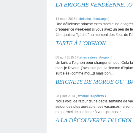
LA BRIOCHE VENDÉENNE...O
14 mars 2015 ( #
brioche
, #
boulange
)
Une délicieuse brioche extra moelleuse et agré
préparer ce week-end si vous avez un peu de 
fabriquait sa "gâche" au moment des fêtes de Pâ
TARTE À L'OIGNON
08 avril 2015 ( #
tartes salées
, #
oignon
)
Un tarte à l'oignon pour changer un peu. Cela fais
mais je l'avoue, j'avais un peu la flemme d'épl
surgelés (comme moi...)! mais bon...
BEIGNETS DE MORUE OU "B
28 juillet 2014 ( #
morue
, #
Apéritifs
)
Nous voici de retour d'une petite semaine de v
séjour des plus agréable. Les vacances ne sont p
me permet de continuer à vous proposer...
A LA DÉCOUVERTE DU CHO