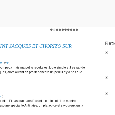
Retr
INT JACQUES ET CHORIZO SUR
os
, #
riz
)
u pompeux mais ma petite recette est toute simple et très rapide
ues, alors autant en profiter encore un peu! Il n'y a pas que
iz
)
ecette. Et pas que dans l'assiette car le soleil se montre
 une spécialité Antillaise, un plat épicé et savoureux qui a