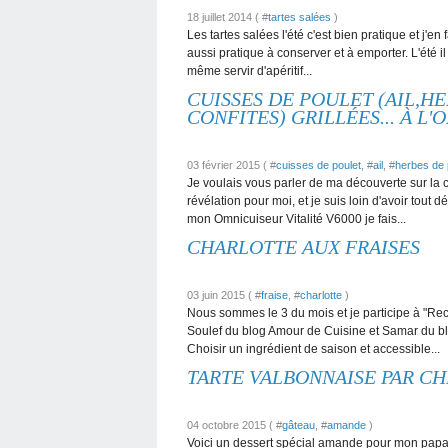
18 juillet 2014 ( #
tartes salées
)
Les tartes salées l'été c'est bien pratique et j'en 
aussi pratique à conserver et à emporter. L'été 
même servir d'apéritif...
CUISSES DE POULET (AIL,H
CONFITES) GRILLÉES... À L'
03 février 2015 ( #
cuisses de poulet
, #
ail
, #
herbes de
Je voulais vous parler de ma découverte sur la 
révélation pour moi, et je suis loin d'avoir tout 
mon Omnicuiseur Vitalité V6000 je fais...
CHARLOTTE AUX FRAISES
03 juin 2015 ( #
fraise
, #
charlotte
)
Nous sommes le 3 du mois et je participe à "Re
Soulef du blog Amour de Cuisine et Samar du blo
Choisir un ingrédient de saison et accessible...
TARTE VALBONNAISE PAR C
04 octobre 2015 ( #
gâteau
, #
amande
)
Voici un dessert spécial amande pour mon papa. 