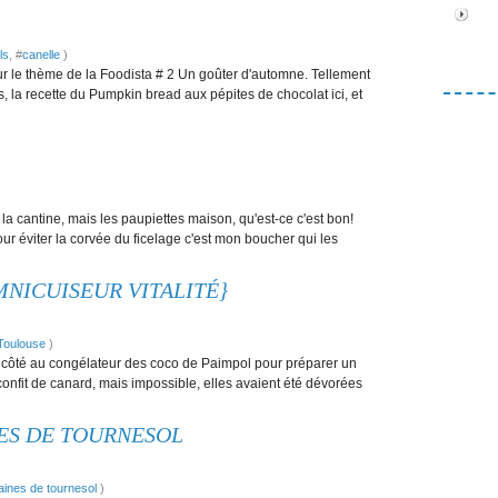
ls
, #
canelle
)
ur le thème de la Foodista # 2 Un goûter d'automne. Tellement
es, la recette du Pumpkin bread aux pépites de chocolat ici, et
la cantine, mais les paupiettes maison, qu'est-ce c'est bon!
r éviter la corvée du ficelage c'est mon boucher qui les
MNICUISEUR VITALITÉ}
Toulouse
)
 côté au congélateur des coco de Paimpol pour préparer un
onfit de canard, mais impossible, elles avaient été dévorées
NES DE TOURNESOL
aines de tournesol
)