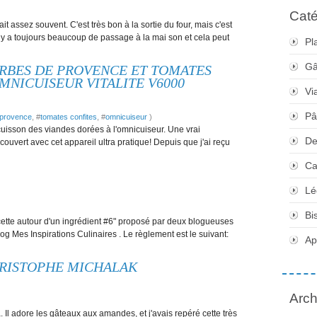
Caté
fait assez souvent. C'est très bon à la sortie du four, mais c'est
il y a toujours beaucoup de passage à la mai son et cela peut
Pl
Gâ
ERBES DE PROVENCE ET TOMATES
OMNICUISEUR VITALITE V6000
Vi
Pâ
 provence
, #
tomates confites
, #
omnicuiseur
)
cuisson des viandes dorées à l'omnicuiseur. Une vrai
De
découvert avec cet appareil ultra pratique! Depuis que j'ai reçu
Ca
Lé
Bi
cette autour d'un ingrédient #6" proposé par deux blogueuses
g Mes Inspirations Culinaires . Le règlement est le suivant:
Apé
HRISTOPHE MICHALAK
Arch
Il adore les gâteaux aux amandes, et j'avais repéré cette très