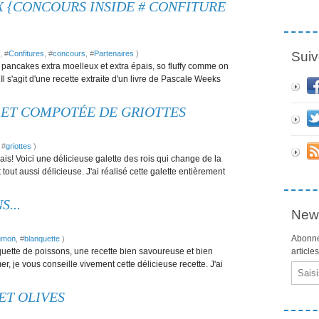
 {CONCOURS INSIDE # CONFITURE
, #
Confitures
, #
concours
, #
Partenaires
)
Suiv
x pancakes extra moelleux et extra épais, so fluffy comme on
 Il s'agit d'une recette extraite d'un livre de Pascale Weeks
ET COMPOTÉE DE GRIOTTES
 #
griottes
)
is! Voici une délicieuse galette des rois qui change de la
 tout aussi délicieuse. J'ai réalisé cette galette entièrement
...
News
Abonne
umon
, #
blanquette
)
uette de poissons, une recette bien savoureuse et bien
article
, je vous conseille vivement cette délicieuse recette. J'ai
Email
ET OLIVES