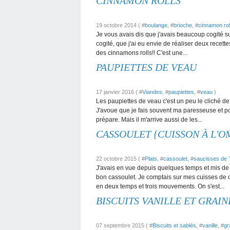
CINNAMON ROLLS
19 octobre 2014 ( #
boulange
, #
brioche
, #
cinnamon rol
Je vous avais dis que j'avais beaucoup cogité s
cogité, que j'ai eu envie de réaliser deux recett
des cinnamons rolls!! C'est une...
PAUPIETTES DE VEAU
17 janvier 2016 ( #
Viandes
, #
paupiettes
, #
veau
)
Les paupiettes de veau c'est un peu le cliché de 
J'avoue que je fais souvent ma paresseuse et pou
prépare. Mais il m'arrive aussi de les...
CASSOULET {CUISSON À L'O
22 octobre 2015 ( #
Plats
, #
cassoulet
, #
saucisses de 
J'avais en vue depuis quelques temps et mis de
bon cassoulet. Je comptais sur mes cuisses de c
en deux temps et trois mouvements. On s'est...
BISCUITS VANILLE ET GRAI
07 septembre 2015 ( #
Biscuits et sablés
, #
vanille
, #
gr