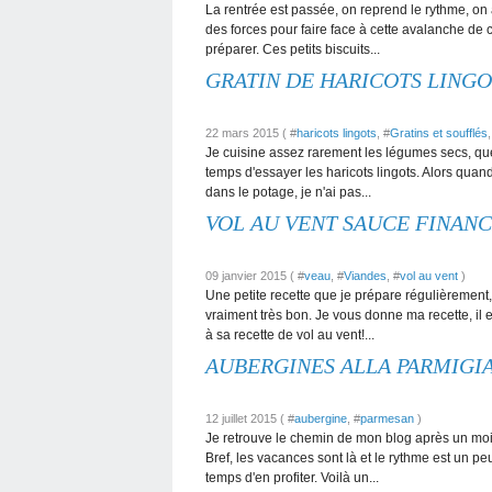
La rentrée est passée, on reprend le rythme, on 
des forces pour faire face à cette avalanche de 
préparer. Ces petits biscuits...
GRATIN DE HARICOTS LINGO
22 mars 2015 ( #
haricots lingots
, #
Gratins et soufflés
,
Je cuisine assez rarement les légumes secs, que
temps d'essayer les haricots lingots. Alors quand 
dans le potage, je n'ai pas...
VOL AU VENT SAUCE FINANC
09 janvier 2015 ( #
veau
, #
Viandes
, #
vol au vent
)
Une petite recette que je prépare régulièrement,
vraiment très bon. Je vous donne ma recette, il 
à sa recette de vol au vent!...
AUBERGINES ALLA PARMIGIA
12 juillet 2015 ( #
aubergine
, #
parmesan
)
Je retrouve le chemin de mon blog après un mois 
Bref, les vacances sont là et le rythme est un p
temps d'en profiter. Voilà un...