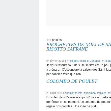
Top articles
BROCHETTES DE NOIX DE SA
RISOTTO SAFRANÉ
04 février 2016 ( #
Poisson
, #
noix St-Jacques
, #
Risott
Je vous rassure tout de suite, le titre est un pe
à préparer! C'est encore la saison des Saint-jacq
pendant les fêtes que l'on...
COLOMBO DE POULET
20 juillet 2016 ( #
poulet
, #
Plats
, #
colombo
, #
épices
, #
r
Du soleil dans l'assiette aujourd'hui avec cette r
généreux en ce moment. Le colombo de poulet est
régalé nos papilles. Une idée de plat...