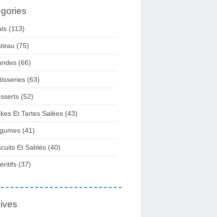
gories
ats
(113)
teau
(75)
andes
(66)
tisseries
(63)
sserts
(52)
kes Et Tartes Salées
(43)
gumes
(41)
scuits Et Sablés
(40)
ritifs
(37)
ives