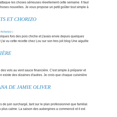
attaque les choses sérieuses réeellement cette semaine. Il faut
choses nouvelles. Je vous propose un petit goûter tout simple à
TS ET CHORIZO
 #
chorizo
)
lques fois des pois chiche et j'avais envie depuis quelques
j'ai vu cette recette chez Lou sur son tres joli blog Une aiguille
IÈRE
 des vols au vent sauce financière. C'est simple à préparer et
en existe des dizaines d'autres. Je crois que chaque cuisinière
NA DE JAMIE OLIVER
de juin surchargé, tant sur le plan professionnel que familial.
eu plus calme. La saison des aubergines a commencé et il est