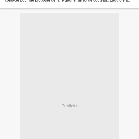
contacté pour me proposer de faire gagner un lot de couteaux Laguiole à
l'un d'entre vous. J'ai trouvé l'idée...
Publicité