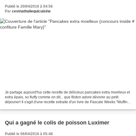
Publié le 20/04/2016 à 04:56
Par
cestnathaliequicuisine
Je partage aujourd'hui cette recette de délicieux pancakes extra moelleux et
extra épais, so fluffy comme on dit... que filston adore dévorer au petit
déjeuner! Il s'agit d'une recette extraite d'un livre de Pascale Weeks "Muffins
cookies and co" et découverte...
Qui a gagné le colis de poisson Luximer
Publié le 06/04/2016 à 05:48