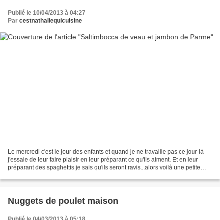
Publié le 10/04/2013 à 04:27
Par
cestnathaliequicuisine
Le mercredi c'est le jour des enfants et quand je ne travaille pas ce jour-là
j'essaie de leur faire plaisir en leur préparant ce qu'ils aiment. Et en leur
préparant des spaghettis je sais qu'ils seront ravis...alors voilà une petite
recette toute simple....
Nuggets de poulet maison
Publié le 04/03/2013 à 05:18