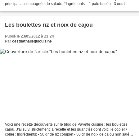
principal accompagnée de salade. *Ingrédients: - 1 pate brisée - 3 oeufs - 25
cl de crème fraîche - 1 poivron...
Les boulettes riz et noix de cajou
Publié le 23/05/2012 à 21:24
Par
cestnathaliequicuisine
Voici une recette découverte sur le blog de Payette cuisine : les boulettes
cajou. J'ai suivi strictement la recette et les quantités dont voici le copier /
coller : Ingrédients: - 50 gr de riz complet - 50 gr de noix de cajou non salées