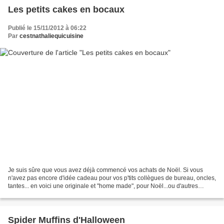
Les petits cakes en bocaux
Publié le 15/11/2012 à 06:22
Par
cestnathaliequicuisine
Je suis sûre que vous avez déjà commencé vos achats de Noël. Si vous
n'avez pas encore d'idée cadeau pour vos p'tits collègues de bureau, oncles,
tantes... en voici une originale et "home made", pour Noël...ou d'autres
occasions d'ailleurs! J'ai trouvé...
Spider Muffins d'Halloween