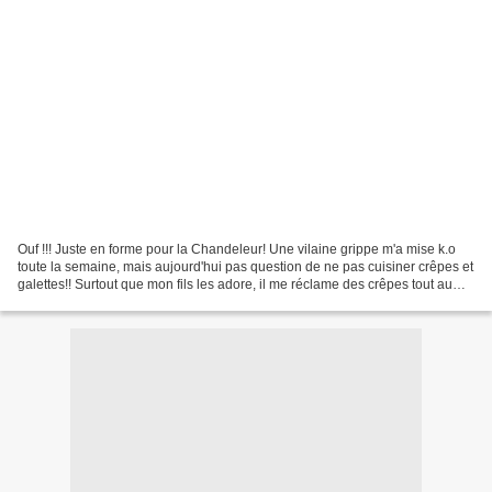
Ouf !!! Juste en forme pour la Chandeleur! Une vilaine grippe m'a mise k.o
toute la semaine, mais aujourd'hui pas question de ne pas cuisiner crêpes et
galettes!! Surtout que mon fils les adore, il me réclame des crêpes tout au
long de l'année! Je commence...