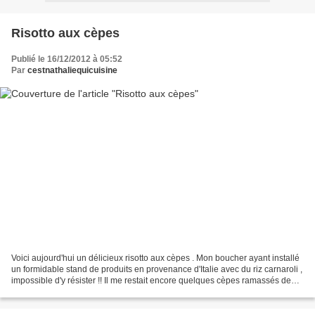
Risotto aux cèpes
Publié le 16/12/2012 à 05:52
Par
cestnathaliequicuisine
Voici aujourd'hui un délicieux risotto aux cèpes . Mon boucher ayant installé
un formidable stand de produits en provenance d'Italie avec du riz carnaroli ,
impossible d'y résister !! Il me restait encore quelques cèpes ramassés de
cette année au congélateur,...