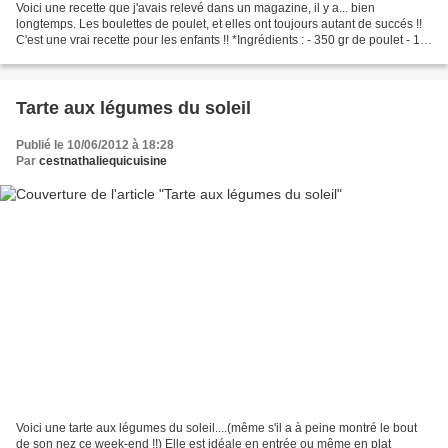
Voici une recette que j'avais relevé dans un magazine, il y a... bien
longtemps. Les boulettes de poulet, et elles ont toujours autant de succés !!
C'est une vrai recette pour les enfants !! *Ingrédients : - 350 gr de poulet - 1
oignon - 1 gousse d'ail...
Tarte aux légumes du soleil
Publié le 10/06/2012 à 18:28
Par
cestnathaliequicuisine
Voici une tarte aux légumes du soleil....(même s'il a à peine montré le bout
de son nez ce week-end !!) Elle est idéale en entrée ou même en plat