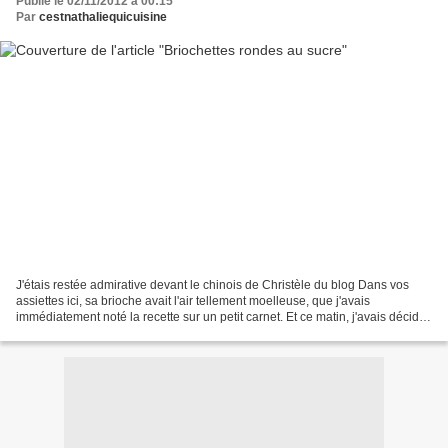
Publié le 02/11/2012 à 00:15
Par
cestnathaliequicuisine
J'étais restée admirative devant le chinois de Christèle du blog Dans vos
assiettes ici, sa brioche avait l'air tellement moelleuse, que j'avais
immédiatement noté la recette sur un petit carnet. Et ce matin, j'avais décidé
de le refaire, mais prise par...