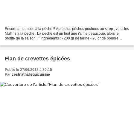
Encore un dessert à la pêche !! Après les pêches pochées au sirop , voici les
Muffins à la pêche . La pêche est un fruit que j'aime beaucoup, alors je
profite de la saison ! * Ingrédients : - 200 gr de farine - 20 gr de poudre
d'amande - 80 gr de sucre...
Flan de crevettes épicées
Publié le 27/06/2012 à 20:15
Par
cestnathaliequicuisine