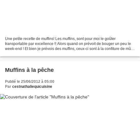
Une petite recette de muffins! Les muffins, sont pour moi le goûter
transportable par excellence !! Alors quand on prévoit de bouger un peu le
week-end ! Et bien je prévois des muffins, ceux-ci sont à la confiture de mûre
maison ! *** Préchauffez le four...
Muffins à la pêche
Publié le 25/06/2012 à 05:00
Par
cestnathaliequicuisine