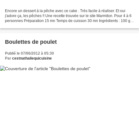
Encore un dessert à la pêche avec ce cake . Très facile à réaliser. Et oui
j'adore ça, les pêches !! Une recette trouvée sur le site Marmiton. Pour 4 à 6
personnes Préparation 15 mn Temps de cuisson 30 mn Ingrédients : 100 gr
de farine 2 oeufs 1 paquet...
Boulettes de poulet
Publié le 07/06/2012 à 05:30
Par
cestnathaliequicuisine