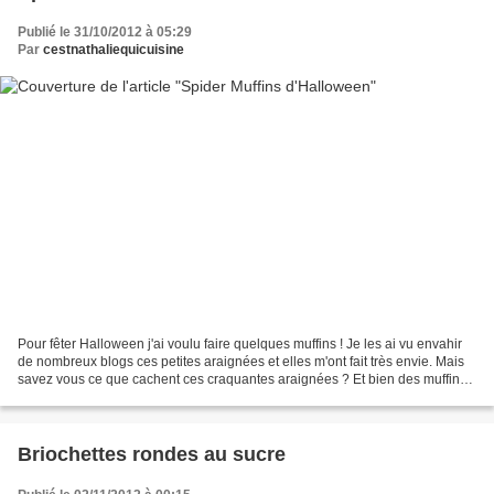
Publié le 31/10/2012 à 05:29
Par
cestnathaliequicuisine
Pour fêter Halloween j'ai voulu faire quelques muffins ! Je les ai vu envahir
de nombreux blogs ces petites araignées et elles m'ont fait très envie. Mais
savez vous ce que cachent ces craquantes araignées ? Et bien des muffins
à la banane! Pour la déco...
Briochettes rondes au sucre