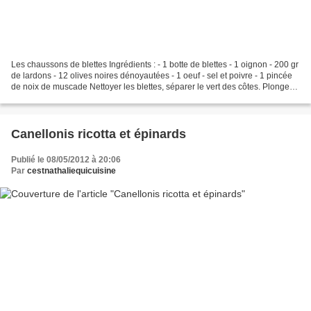
Les chaussons de blettes Ingrédients : - 1 botte de blettes - 1 oignon - 200 gr
de lardons - 12 olives noires dénoyautées - 1 oeuf - sel et poivre - 1 pincée
de noix de muscade Nettoyer les blettes, séparer le vert des côtes. Plonger
les côtes de blettes...
Canellonis ricotta et épinards
Publié le 08/05/2012 à 20:06
Par
cestnathaliequicuisine