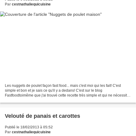
Par
cestnathaliequicuisine
Les nuggets de poulet façon fast food... mais c'est moi qui les fait! C'est
simple et bon et je sais ce qu'il y a dedans! C'est sur le blog
Fastfoodtoimême que j'ai trouvé cette recette très simple et qui ne nécessite
pas trop d'ingrédients en plus! Inutile...
Velouté de panais et carottes
Publié le 18/02/2013 à 05:52
Par
cestnathaliequicuisine