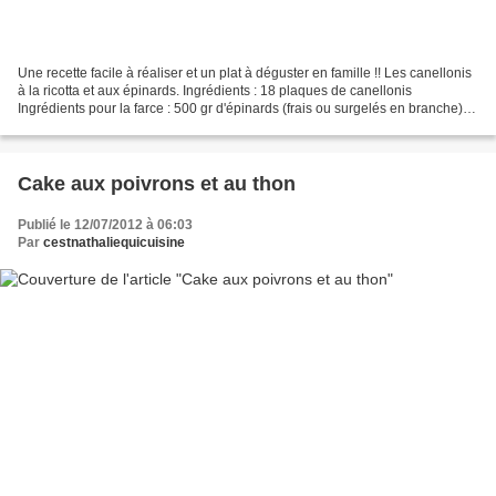
Une recette facile à réaliser et un plat à déguster en famille !! Les canellonis
à la ricotta et aux épinards. Ingrédients : 18 plaques de canellonis
Ingrédients pour la farce : 500 gr d'épinards (frais ou surgelés en branche)
250 gr de ricotta 1 oeuf...
Cake aux poivrons et au thon
Publié le 12/07/2012 à 06:03
Par
cestnathaliequicuisine