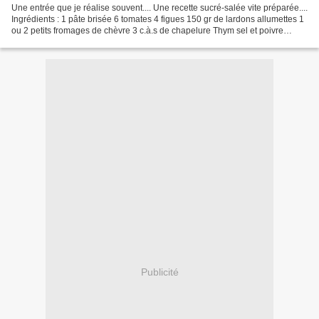
Une entrée que je réalise souvent.... Une recette sucré-salée vite préparée....
Ingrédients : 1 pâte brisée 6 tomates 4 figues 150 gr de lardons allumettes 1
ou 2 petits fromages de chèvre 3 c.à.s de chapelure Thym sel et poivre
olives noires huile d'olive...
Publicité