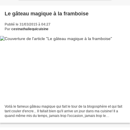
Le gâteau magique à la framboise
Publié le 31/03/2015 à 04:27
Par
cestnathaliequicuisine
Voilà le fameux gâteau magique qui fait le tour de la blogosphère et qui fait
tant couler d'encre... Il fallait bien qu'il arrive un jour dans ma cuisine! Il a
quand même mis du temps, jamais trop l'occasion, jamais trop le
temps...c'est enfin chose faite...