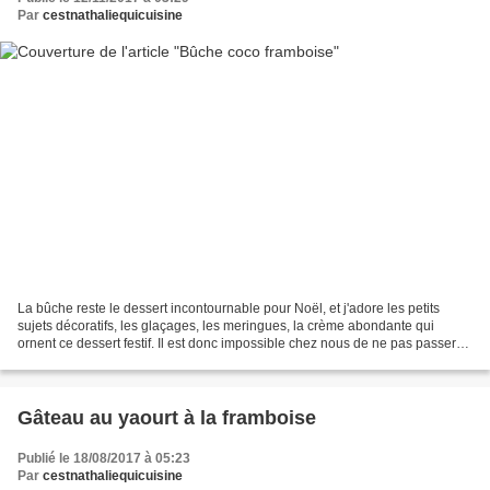
Par
cestnathaliequicuisine
La bûche reste le dessert incontournable pour Noël, et j'adore les petits
sujets décoratifs, les glaçages, les meringues, la crème abondante qui
ornent ce dessert festif. Il est donc impossible chez nous de ne pas passer
chez un pâtissier pour choisir...
Gâteau au yaourt à la framboise
Publié le 18/08/2017 à 05:23
Par
cestnathaliequicuisine