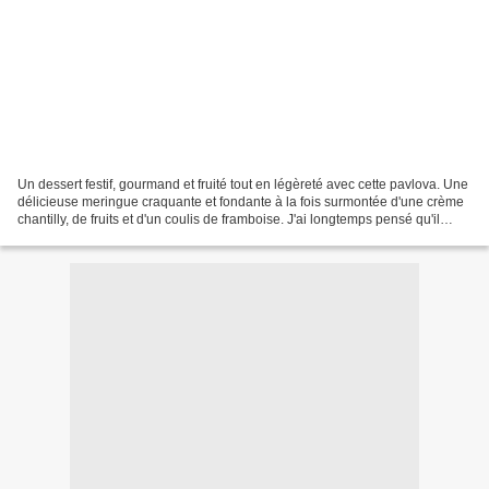
Un dessert festif, gourmand et fruité tout en légèreté avec cette pavlova. Une
délicieuse meringue craquante et fondante à la fois surmontée d'une crème
chantilly, de fruits et d'un coulis de framboise. J'ai longtemps pensé qu'il
s'agissait d'un dessert...