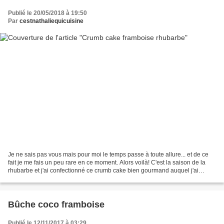
Publié le 20/05/2018 à 19:50
Par
cestnathaliequicuisine
Je ne sais pas vous mais pour moi le temps passe à toute allure... et de ce
fait je me fais un peu rare en ce moment. Alors voilà! C'est la saison de la
rhubarbe et j'ai confectionné ce crumb cake bien gourmand auquel j'ai
associé quelques framboises......
Bûche coco framboise
Publié le 12/11/2017 à 03:29