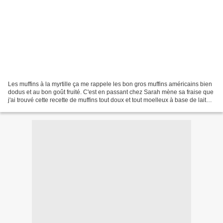
Les muffins à la myrtille ça me rappele les bon gros muffins américains bien
dodus et au bon goût fruité. C'est en passant chez Sarah mène sa fraise que
j'ai trouvé cette recette de muffins tout doux et tout moelleux à base de lait
d'amande. Je dois avouer...