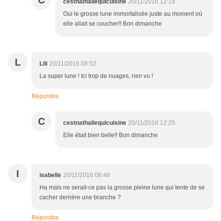
C
cestnathaliequicuisine
20/11/2016 12:19
Oui le grosse lune immortalisée juste au moment où
elle allait se coucher!! Bon dimanche
L
Lili
20/11/2016 08:52
La super lune ! Ici trop de nuages, rien vu !
Répondre
C
cestnathaliequicuisine
20/11/2016 12:25
Elle était bien belle!! Bon dimanche
I
isabelle
20/11/2016 08:48
Ha mais ne serait-ce pas la grosse pleine lune qui tente de se
cacher derrière une branche ?
Répondre