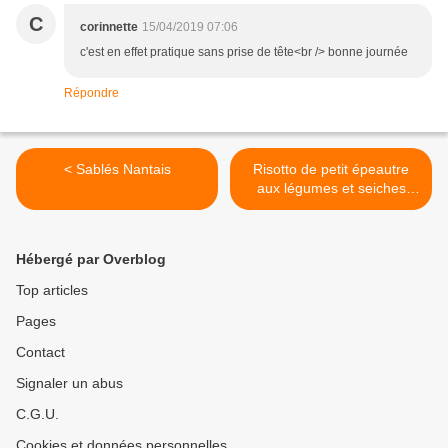
C
corinnette
15/04/2019 07:06
c'est en effet pratique sans prise de tête<br /> bonne journée
Répondre
< Sablés Nantais
Risotto de petit épeautre
aux légumes et seiches
sautées en persillade >
Hébergé par Overblog
Top articles
Pages
Contact
Signaler un abus
C.G.U.
Cookies et données personnelles