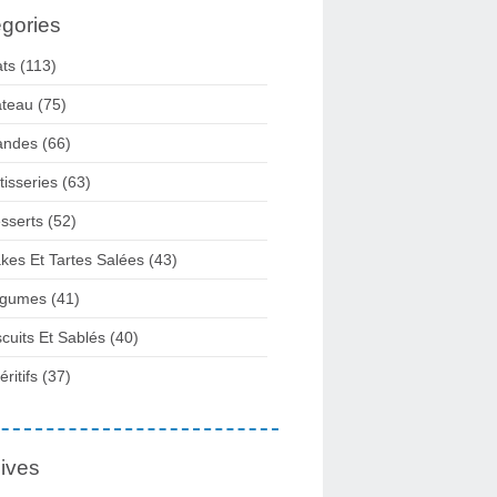
gories
ats
(113)
teau
(75)
andes
(66)
tisseries
(63)
sserts
(52)
kes Et Tartes Salées
(43)
gumes
(41)
scuits Et Sablés
(40)
ritifs
(37)
ives