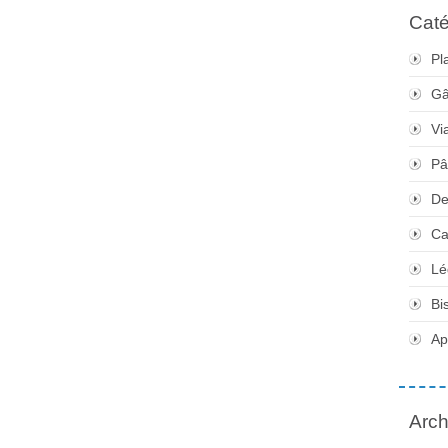
Caté
Pl
Gâ
Vi
Pâ
De
Ca
Lé
Bi
Apé
Arch