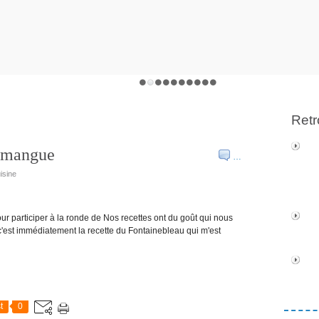
Retr
e mangue
…
isine
our participer à la ronde de Nos recettes ont du goût qui nous
c'est immédiatement la recette du Fontainebleau qui m'est
t
0