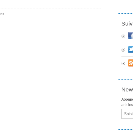
rts
Suiv
News
Abonne
article
Email