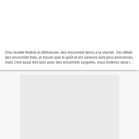
Une recette festive et délicieuse, des encornets farcis à la viande. J'ai utilisé
des encornets frais, je trouve que le goût et les saveurs sont plus prononcés,
mais c'est aussi très bon avec des encornets surgelés, vous éviterez ainsi la
corvée du nettoyage,...