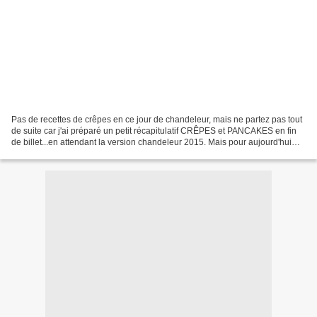
Pas de recettes de crêpes en ce jour de chandeleur, mais ne partez pas tout
de suite car j'ai préparé un petit récapitulatif CRÊPES et PANCAKES en fin
de billet...en attendant la version chandeleur 2015. Mais pour aujourd'hui
c'est une recette de ciambella...