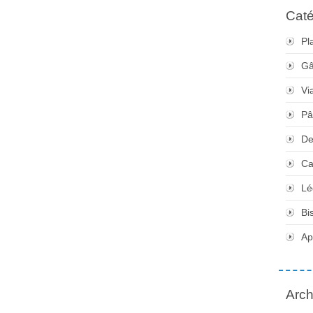
Caté
Pl
Gâ
Vi
Pâ
De
Ca
Lé
Bi
Apé
Arch