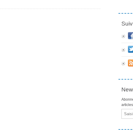
Suiv
News
Abonne
article
Email