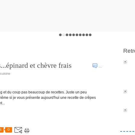
Retr
..épinard et chèvre frais
…
icuisine
g et du coup pas beaucoup de recettes. Juste un peu
même si je vous présente aujourd'hui une recette de crêpes
...
t
0