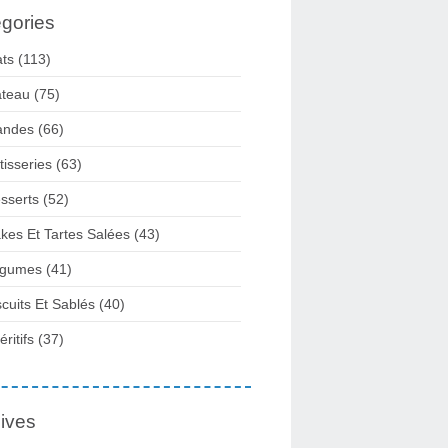
gories
ats
(113)
teau
(75)
andes
(66)
tisseries
(63)
sserts
(52)
kes Et Tartes Salées
(43)
gumes
(41)
scuits Et Sablés
(40)
ritifs
(37)
ives