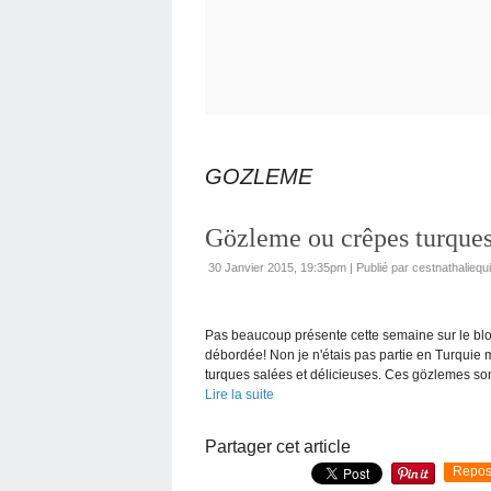
GOZLEME
Gözleme ou crêpes turques.
30 Janvier 2015, 19:35pm
|
Publié par cestnathaliequ
Pas beaucoup présente cette semaine sur le blo
débordée! Non je n'étais pas partie en Turquie 
turques salées et délicieuses. Ces gözlemes sont
Lire la suite
Partager cet article
Repos