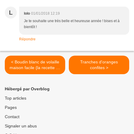
L
lolo
01/01/2018 12:19
Je te souhaite une très belle et heureuse année ! bises et à
bientôt !
Répondre
< Boudin blanc de volaille
Tranches d'oranges
maison facile {la recette de
confites >
Jean-François Piège}
Hébergé par Overblog
Top articles
Pages
Contact
Signaler un abus