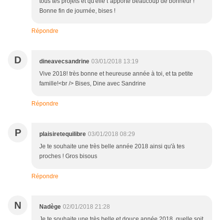
tous tes projets et qu'elle t"apporte beaucoup de bonheur !
Bonne fin de journée, bises !
Répondre
D
dineavecsandrine
03/01/2018 13:19
Vive 2018! très bonne et heureuse année à toi, et ta petite
famille!<br /> Bises, Dine avec Sandrine
Répondre
P
plaisiretequilibre
03/01/2018 08:29
Je te souhaite une très belle année 2018 ainsi qu'à tes
proches ! Gros bisous
Répondre
N
Nadège
02/01/2018 21:28
Je te souhaite une très belle et douce année 2018, quelle soit