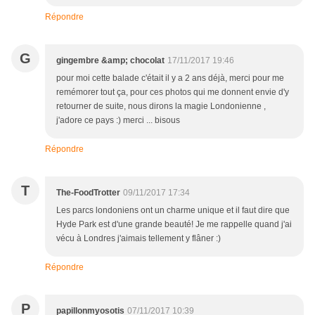
Répondre
G
gingembre &amp; chocolat
17/11/2017 19:46
pour moi cette balade c'était il y a 2 ans déjà, merci pour me
remémorer tout ça, pour ces photos qui me donnent envie d'y
retourner de suite, nous dirons la magie Londonienne ,
j'adore ce pays :) merci ... bisous
Répondre
T
The-FoodTrotter
09/11/2017 17:34
Les parcs londoniens ont un charme unique et il faut dire que
Hyde Park est d'une grande beauté! Je me rappelle quand j'ai
vécu à Londres j'aimais tellement y flâner :)
Répondre
P
papillonmyosotis
07/11/2017 10:39