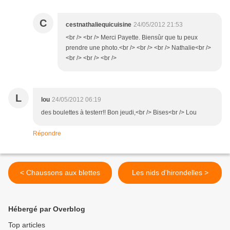
C
cestnathaliequicuisine
24/05/2012 21:53
<br /> <br /> Merci Payette. Biensûr que tu peux
prendre une photo.<br /> <br /> <br /> Nathalie<br />
<br /> <br /> <br />
L
lou
24/05/2012 06:19
des boulettes à testerr!! Bon jeudi,<br /> Bises<br /> Lou
Répondre
< Chaussons aux blettes
Les nids d'hirondelles >
Hébergé par Overblog
Top articles