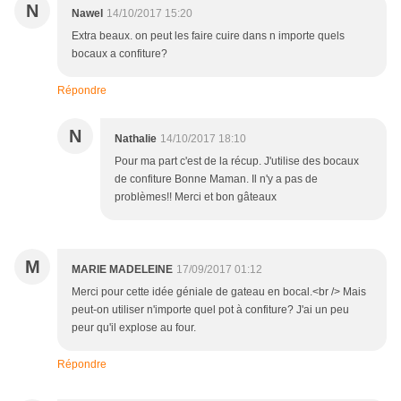
N
Nawel
14/10/2017 15:20
Extra beaux. on peut les faire cuire dans n importe quels
bocaux a confiture?
Répondre
N
Nathalie
14/10/2017 18:10
Pour ma part c'est de la récup. J'utilise des bocaux
de confiture Bonne Maman. Il n'y a pas de
problèmes!! Merci et bon gâteaux
M
MARIE MADELEINE
17/09/2017 01:12
Merci pour cette idée géniale de gateau en bocal.<br /> Mais
peut-on utiliser n'importe quel pot à confiture? J'ai un peu
peur qu'il explose au four.
Répondre