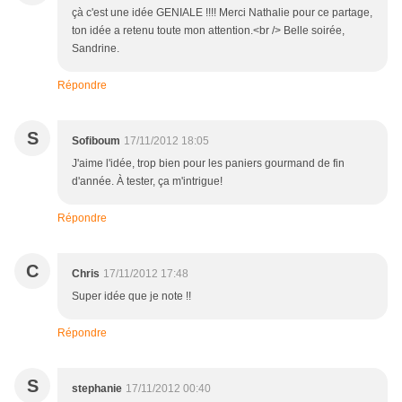
çà c'est une idée GENIALE !!!! Merci Nathalie pour ce partage,
ton idée a retenu toute mon attention.<br /> Belle soirée,
Sandrine.
Répondre
S
Sofiboum
17/11/2012 18:05
J'aime l'idée, trop bien pour les paniers gourmand de fin
d'année. À tester, ça m'intrigue!
Répondre
C
Chris
17/11/2012 17:48
Super idée que je note !!
Répondre
S
stephanie
17/11/2012 00:40