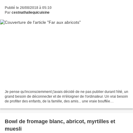
Publié le 26/08/2018 à 05:10
Par
cestnathaliequicuisine
Je pense qu'inconsciemment j'avais décidé de ne pas publier durant l'été, un
grand besoin de déconnecter et de m'éloigner de l'ordinateur. Un vrai besoin
de profiter des enfants, de la famille, des amis... une vraie bouffée
d'oxygène! Après des travaux...
Bowl de fromage blanc, abricot, myrtilles et
muesli