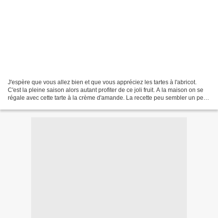
J'espère que vous allez bien et que vous appréciez les tartes à l'abricot.
C'est la pleine saison alors autant profiter de ce joli fruit. A la maison on se
régale avec cette tarte à la crème d'amande. La recette peu sembler un peu
longue car je vous ai...