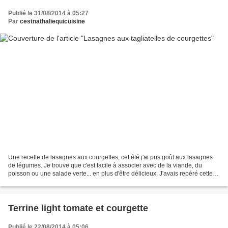
Publié le 31/08/2014 à 05:27
Par
cestnathaliequicuisine
Une recette de lasagnes aux courgettes, cet été j'ai pris goût aux lasagnes
de légumes. Je trouve que c'est facile à associer avec de la viande, du
poisson ou une salade verte... en plus d'être délicieux. J'avais repéré cette
recette dans un magazine,...
Terrine light tomate et courgette
Publié le 22/08/2014 à 05:06