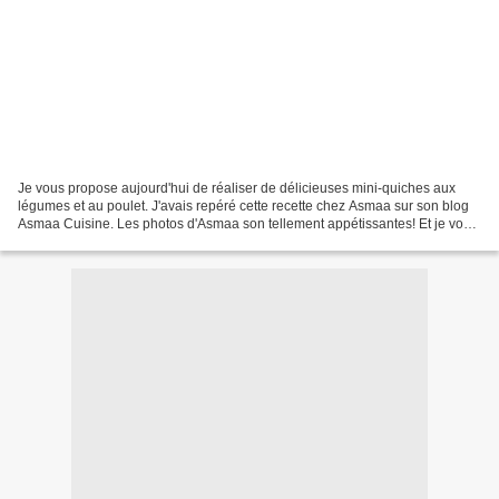
Je vous propose aujourd'hui de réaliser de délicieuses mini-quiches aux
légumes et au poulet. J'avais repéré cette recette chez Asmaa sur son blog
Asmaa Cuisine. Les photos d'Asmaa son tellement appétissantes! Et je vous
assure qu'elles sont aussi bonnes...