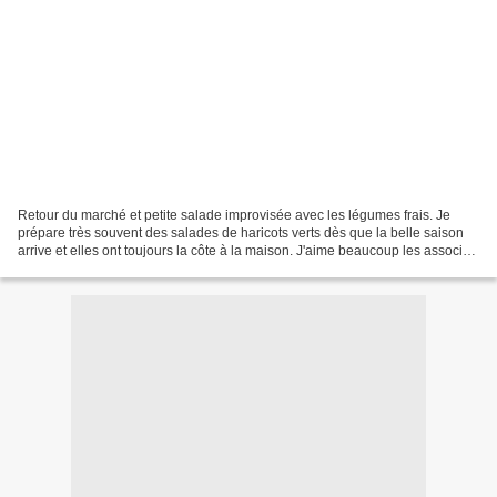
Retour du marché et petite salade improvisée avec les légumes frais. Je
prépare très souvent des salades de haricots verts dès que la belle saison
arrive et elles ont toujours la côte à la maison. J'aime beaucoup les associer
au thon, œufs durs, anchois,...