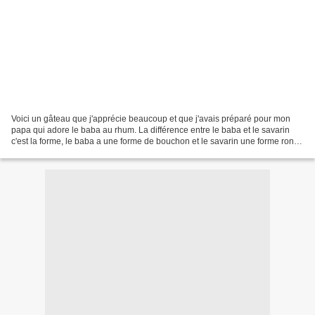
Voici un gâteau que j'apprécie beaucoup et que j'avais préparé pour mon
papa qui adore le baba au rhum. La différence entre le baba et le savarin
c'est la forme, le baba a une forme de bouchon et le savarin une forme ronde
avec son trou au milieu et le...