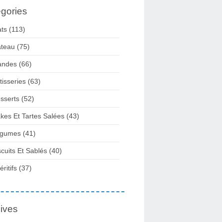
gories
ats
(113)
teau
(75)
andes
(66)
tisseries
(63)
sserts
(52)
kes Et Tartes Salées
(43)
gumes
(41)
scuits Et Sablés
(40)
ritifs
(37)
ives