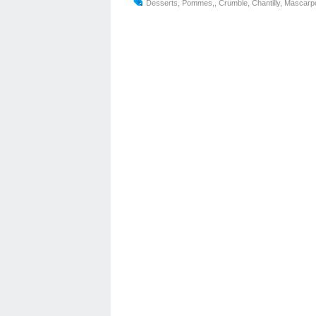
Desserts
,
Pommes,
,
Crumble
,
Chantilly
,
Mascarp