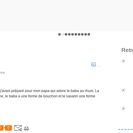
Retr
…
sine
 j'avais préparé pour mon papa qui adore le baba au rhum. La
forme, le baba a une forme de bouchon et le savarin une forme
t
0