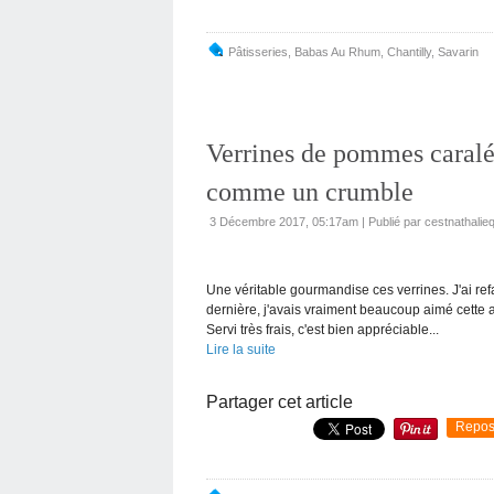
Pâtisseries
,
Babas Au Rhum
,
Chantilly
,
Savarin
Verrines de pommes caralém
comme un crumble
3 Décembre 2017, 05:17am
|
Publié par cestnathalie
Une véritable gourmandise ces verrines. J'ai ref
dernière, j'avais vraiment beaucoup aimé cette 
Servi très frais, c'est bien appréciable...
Lire la suite
Partager cet article
Repos