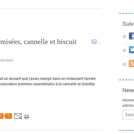
Suiv
isées, cannelle et biscuit
…
quicuisine
ait un dessert que j'avais mangé dans un restaurant l'année
association pommes caramélisées à la cannelle et chantilly.
News
Abonne
article
Email
t
0