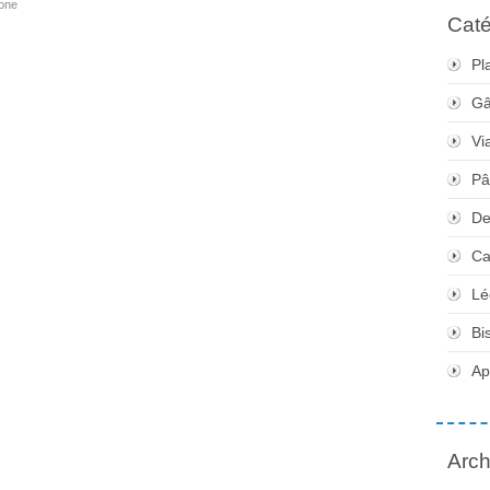
one
Caté
Pl
Gâ
Vi
Pâ
De
Ca
Lé
Bi
Apé
Arch