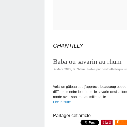
CHANTILLY
Baba ou savarin au rhum
4 Mars 2019, 06:32am
|
Publié par cestnathaliequicui
Voici un gâteau que j'apprécie beaucoup et que
différence entre le baba et le savarin c'est la 
ronde avec son trou au milieu et le...
Lire la suite
Partager cet article
Repos