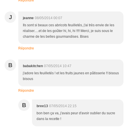
Répondre
J
jeanne
08/05/2014 00:07
Ils sont si beaux ces abricots feuilletés, j'ai très envie de les
réaliser.....et de les goûter hi, hi, hi !!!! Merci, je suis sous le
charme de tes belles gourmandises. Bises
Répondre
B
babakitchen
07/05/2014 10:47
j'adore les feuilletés ! et les fruits jaunes en pâtisserie !! bisous
bisous
Répondre
B
bree13
07/05/2014 22:15
bon ben ça va, j'avais peur d'avoir oublier du sucre
dans la recette !