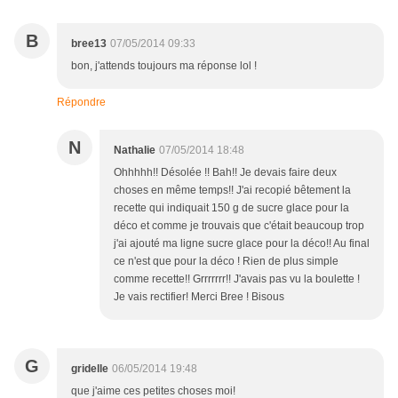
B
bree13
07/05/2014 09:33
bon, j'attends toujours ma réponse lol !
Répondre
N
Nathalie
07/05/2014 18:48
Ohhhhh!! Désolée !! Bah!! Je devais faire deux
choses en même temps!! J'ai recopié bêtement la
recette qui indiquait 150 g de sucre glace pour la
déco et comme je trouvais que c'était beaucoup trop
j'ai ajouté ma ligne sucre glace pour la déco!! Au final
ce n'est que pour la déco ! Rien de plus simple
comme recette!! Grrrrrrr!! J'avais pas vu la boulette !
Je vais rectifier! Merci Bree ! Bisous
G
gridelle
06/05/2014 19:48
que j'aime ces petites choses moi!