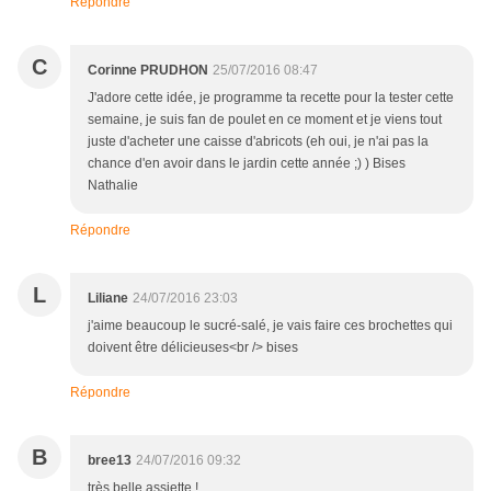
Répondre
C
Corinne PRUDHON
25/07/2016 08:47
J'adore cette idée, je programme ta recette pour la tester cette
semaine, je suis fan de poulet en ce moment et je viens tout
juste d'acheter une caisse d'abricots (eh oui, je n'ai pas la
chance d'en avoir dans le jardin cette année ;) ) Bises
Nathalie
Répondre
L
Liliane
24/07/2016 23:03
j'aime beaucoup le sucré-salé, je vais faire ces brochettes qui
doivent être délicieuses<br /> bises
Répondre
B
bree13
24/07/2016 09:32
très belle assiette !